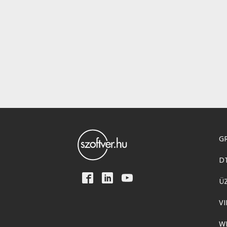
GR
D
Ü
VI
W