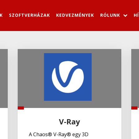
K
SZOFTVERHÁZAK
KEDVEZMÉNYEK
RÓLUNK
H
V-Ray
A Chaos® V-Ray® egy 3D