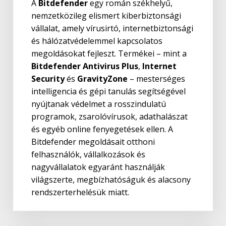
A
Bitdefender
egy román székhelyű,
nemzetközileg elismert kiberbiztonsági
vállalat, amely vírusirtó, internetbiztonsági
és hálózatvédelemmel kapcsolatos
megoldásokat fejleszt. Termékei – mint a
Bitdefender Antivirus Plus
,
Internet
Security
és
GravityZone
– mesterséges
intelligencia és gépi tanulás segítségével
nyújtanak védelmet a rosszindulatú
programok, zsarolóvírusok, adathalászat
és egyéb online fenyegetések ellen. A
Bitdefender megoldásait otthoni
felhasználók, vállalkozások és
nagyvállalatok egyaránt használják
világszerte, megbízhatóságuk és alacsony
rendszerterhelésük miatt.