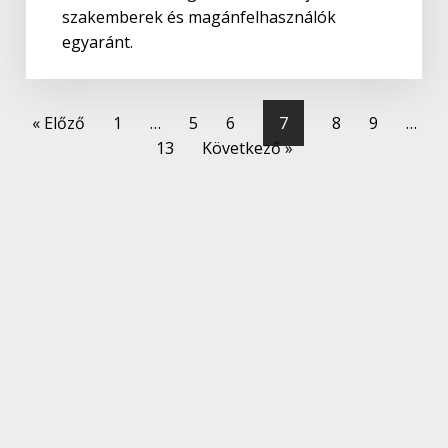
szakemberek és magánfelhasználók
egyaránt.
« Előző
1
…
5
6
7
8
9
…
13
Következő »