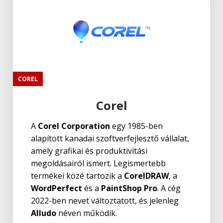
COREL
Corel
A
Corel Corporation
egy 1985-ben
alapított kanadai szoftverfejlesztő vállalat,
amely grafikai és produktivitási
megoldásairól ismert. Legismertebb
termékei közé tartozik a
CorelDRAW
, a
WordPerfect
és a
PaintShop Pro
. A cég
2022-ben nevet változtatott, és jelenleg
Alludo
néven működik.