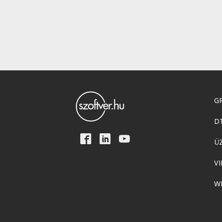
GR
D
Ü
VI
W