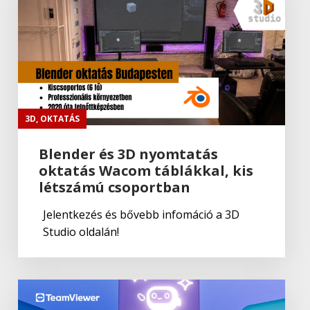
Autodesk
Autodesk Civil 3D
Autodesk
Autodesk AutoCAD
3D
,
OKTATÁS
Blender és 3D nyomtatás
oktatás Wacom táblákkal, kis
Autodesk
létszámú csoportban
Autodesk Revit
Jelentkezés és bővebb infomáció a 3D
Studio oldalán!
Autodesk
Autodesk Fusion 360 2022