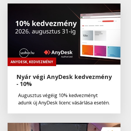
Autodesk
Autodesk AutoCAD LT 2023
Autodesk
Autodesk Maya 2024
ANYDESK
,
KEDVEZMÉNY
Nyár végi AnyDesk kedvezmény
- 10%
Autodesk
Autodesk 3ds Max 2023
Augusztus végéig 10% kedvezményt
adunk új AnyDesk licenc vásárlása esetén.
Autodesk
Autodesk Maya Creative