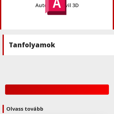
Autodesk Civil 3D
Autodesk
Autodesk AutoCAD
Tanfolyamok
Autodesk
Autodesk Revit
Autodesk
Autodesk Fusion 360 2022
Autodesk
Olvass tovább
Autodesk Inventor 2023