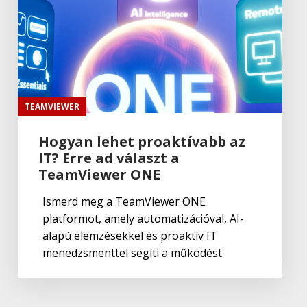
Autodesk
Autodesk Inventor 2023
Autodesk
Autodesk AutoCAD LT 2023
TEAMVIEWER
Hogyan lehet proaktívabb az
IT? Erre ad választ a
Autodesk
Autodesk Maya 2024
TeamViewer ONE
Ismerd meg a TeamViewer ONE
platformot, amely automatizációval, AI-
Autodesk
alapú elemzésekkel és proaktív IT
Autodesk 3ds Max 2023
menedzsmenttel segíti a működést.