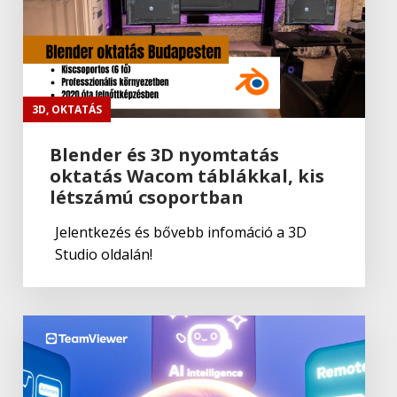
TeamViewer
TeamViewer
TeamViewer
,
Termék:Teamviewer
TeamViewer Engage
3D
,
OKTATÁS
Blender és 3D nyomtatás
oktatás Wacom táblákkal, kis
TeamViewer
,
Termék:Teamviewer
létszámú csoportban
TeamViewer Classroom
Jelentkezés és bővebb infomáció a 3D
Studio oldalán!
TeamViewer
TeamViewer licenc összehasonlító
táblázat
TeamViewer
,
Termék:Teamviewer
TeamViewer Mobileszköz támogatás