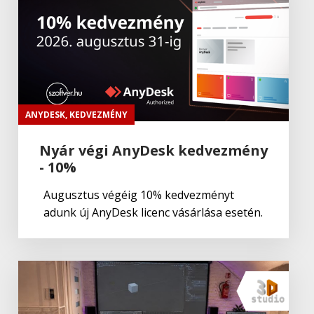
TeamViewer
,
Termék:Teamviewer
TeamViewer Tensor
TeamViewer
,
Termék:Teamviewer
TeamViewer Monitoring
ANYDESK
,
KEDVEZMÉNY
Nyár végi AnyDesk kedvezmény
- 10%
TeamViewer
,
Termék:Teamviewer
TeamViewer Pilot
Augusztus végéig 10% kedvezményt
adunk új AnyDesk licenc vásárlása esetén.
TeamViewer
,
Termék
,
Termék:Teamviewer
TeamViewer 15