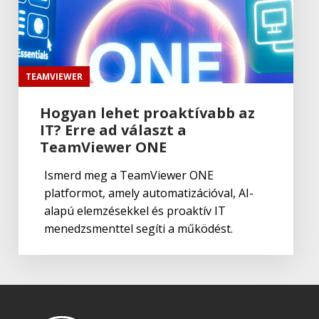
TeamViewer
,
Termék:Teamviewer
TeamViewer Blizz Collaboration
TEAMVIEWER
Companion
Hogyan lehet proaktívabb az
IT? Erre ad választ a
TeamViewer
,
Termék:Teamviewer
TeamViewer Remote Management
TeamViewer ONE
Ismerd meg a TeamViewer ONE
platformot, amely automatizációval, AI-
TeamViewer
,
Termék:Teamviewer
alapú elemzésekkel és proaktív IT
TeamViewer Tensor
menedzsmenttel segíti a működést.
TeamViewer
,
Termék:Teamviewer
TeamViewer Monitoring