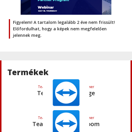
Figyelem! A tartalom legalább 2 éve nem frissült!
TeamViewer
,
Termék
,
Termék:Teamviewer
Előfordulhat, hogy a képek nem megfelelően
TeamViewer 15
jelennek meg.
TeamViewer
TeamViewer
Termékek
TeamViewer
,
Termék:Teamviewer
TeamViewer Engage
TeamViewer
,
Termék:Teamviewer
TeamViewer Classroom