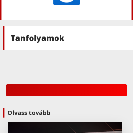
TeamViewer
TeamViewer licenc összehasonlító
táblázat
Tanfolyamok
TeamViewer
,
Termék:Teamviewer
TeamViewer Mobileszköz támogatás
TeamViewer
,
Termék:Teamviewer
TeamViewer Blizz Collaboration
Companion
TeamViewer
,
Termék:Teamviewer
Olvass tovább
TeamViewer Remote Management