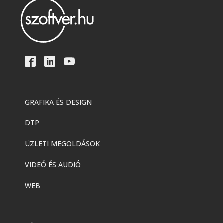
TeamViewer
,
Termék:Teamviewer
TeamViewer Pilot
TeamViewer
,
Termék
,
Termék:Teamviewer
TeamViewer 15
GRAFIKA ÉS DESIGN
DTP
TeamViewer
TeamViewer
ÜZLETI MEGOLDÁSOK
VIDEÓ ÉS AUDIÓ
WEB