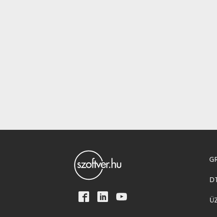
GR
D
Ü