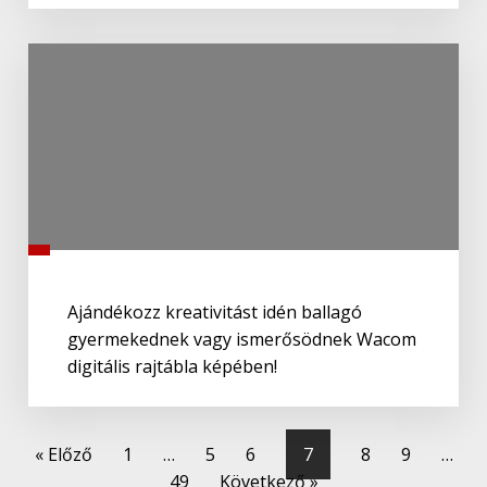
Ajándékozz kreativitást idén ballagó
gyermekednek vagy ismerősödnek Wacom
digitális rajtábla képében!
« Előző
1
…
5
6
7
8
9
…
49
Következő »