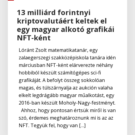
13 milliárd forintnyi
kriptovalutáért keltek el
egy magyar alkotó grafikái
NFT-ként
Lóránt Zsolt matematikatanár, egy
zalaegerszegi szakközépiskola tanára idén
márciusban NFT-ként elárverezte néhány
hobbiból készült számítógépes sci-fi
grafikáját. A befolyt összeg sokkolóan
magas, és túlszárnyalja az aukción valaha
elkelt legdrágább magyar műalkotást, egy
2016-ban készült Moholy-Nagy-festményt.
Ahhoz, hogy pontosan értsük miről is van
szó, érdemes meghatároznunk mi is az az
NFT. Tegyük fel, hogy van […]