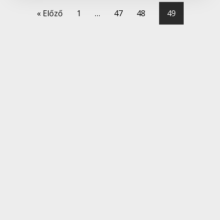
« Előző
1
…
47
48
49