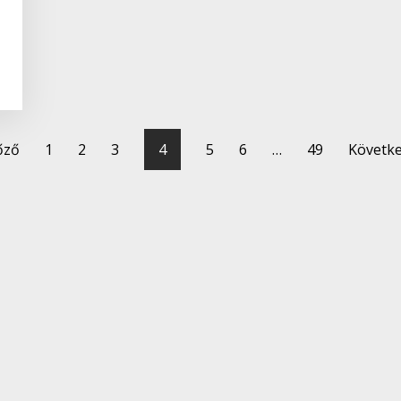
őző
1
2
3
4
5
6
…
49
Követke