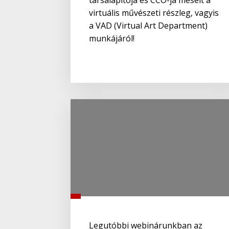
társalapítója és CCO-ja mesélt a
virtuális művészeti részleg, vagyis
a VAD (Virtual Art Department)
munkájáról!
Legutóbbi webinárunkban az