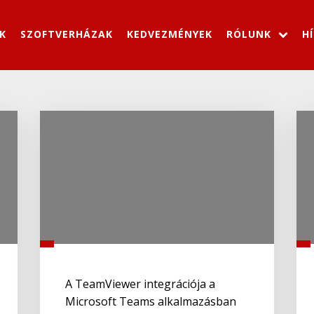
K
SZOFTVERHÁZAK
KEDVEZMÉNYEK
RÓLUNK
H
A TeamViewer integrációja a
Microsoft Teams alkalmazásban