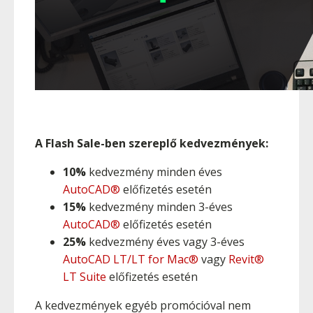
A Flash Sale-ben szereplő kedvezmények:
10%
kedvezmény minden éves
AutoCAD®
előfizetés esetén
15%
kedvezmény minden 3-éves
AutoCAD®
előfizetés esetén
25%
kedvezmény éves vagy 3-éves
AutoCAD LT/LT for Mac®
vagy
Revit®
LT Suite
előfizetés esetén
A kedvezmények egyéb promócióval nem