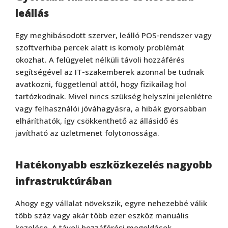
leállás
Egy meghibásodott szerver, leálló POS-rendszer vagy
szoftverhiba percek alatt is komoly problémát
okozhat. A felügyelet nélküli távoli hozzáférés
segítségével az IT-szakemberek azonnal be tudnak
avatkozni, függetlenül attól, hogy fizikailag hol
tartózkodnak. Mivel nincs szükség helyszíni jelenlétre
vagy felhasználói jóváhagyásra, a hibák gyorsabban
elháríthatók, így csökkenthető az állásidő és
javítható az üzletmenet folytonossága.
Hatékonyabb eszközkezelés nagyobb
infrastruktúrában
Ahogy egy vállalat növekszik, egyre nehezebbé válik
több száz vagy akár több ezer eszköz manuális
kezelése. A távoli hozzáférési megoldások