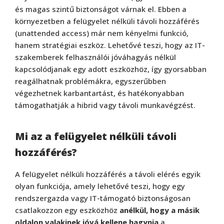
és magas szintű biztonságot várnak el. Ebben a
környezetben a felügyelet nélküli távoli hozzáférés
(unattended access) már nem kényelmi funkció,
hanem stratégiai eszköz. Lehetővé teszi, hogy az IT-
szakemberek felhasználói jóváhagyás nélkül
kapcsolódjanak egy adott eszközhöz, így gyorsabban
reagálhatnak problémákra, egyszerűbben
végezhetnek karbantartást, és hatékonyabban
támogathatják a hibrid vagy távoli munkavégzést.
Mi az a felügyelet nélküli távoli
hozzáférés?
A felügyelet nélküli hozzáférés a távoli elérés egyik
olyan funkciója, amely lehetővé teszi, hogy egy
rendszergazda vagy IT-támogató biztonságosan
csatlakozzon egy eszközhöz
anélkül, hogy a másik
oldalon valakinek jóvá kellene hagynia
a