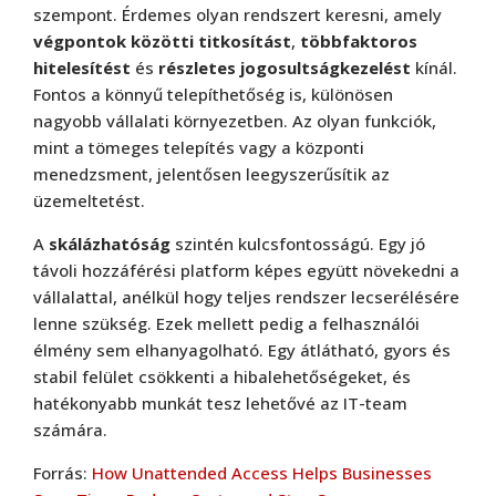
szempont. Érdemes olyan rendszert keresni, amely
végpontok közötti titkosítást
,
többfaktoros
hitelesítést
és
részletes jogosultságkezelést
kínál.
Fontos a könnyű telepíthetőség is, különösen
nagyobb vállalati környezetben. Az olyan funkciók,
mint a tömeges telepítés vagy a központi
menedzsment, jelentősen leegyszerűsítik az
üzemeltetést.
A
skálázhatóság
szintén kulcsfontosságú. Egy jó
távoli hozzáférési platform képes együtt növekedni a
vállalattal, anélkül hogy teljes rendszer lecserélésére
lenne szükség. Ezek mellett pedig a felhasználói
élmény sem elhanyagolható. Egy átlátható, gyors és
stabil felület csökkenti a hibalehetőségeket, és
hatékonyabb munkát tesz lehetővé az IT-team
számára.
Forrás:
How Unattended Access Helps Businesses