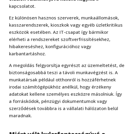
kapcsolatot.
Ez különösen hasznos szerverek, munkaállomások,
kasszarendszerek, kioszkok vagy egyéb üzletkritikus
eszközök esetében. Az IT-csapat így bármikor
elérheti a rendszereket szoftverfrissítésekhez,
hibakereséshez, konfigurációhoz vagy
karbantartáshoz.
A megoldás felgyorsítja egyrészt az üzemeltetést, de
biztonságosabbá teszi a távoli munkavégzést is. A
munkatársak például otthonról is hozzáférhetnek
irodai számítógépükhöz anélkül, hogy érzékeny
adatokat kellene személyes eszközre másolniuk. Így
a forráskódok, pénzügyi dokumentumok vagy
szerződések továbbra is a vállalati hálózaton belül
maradnak.