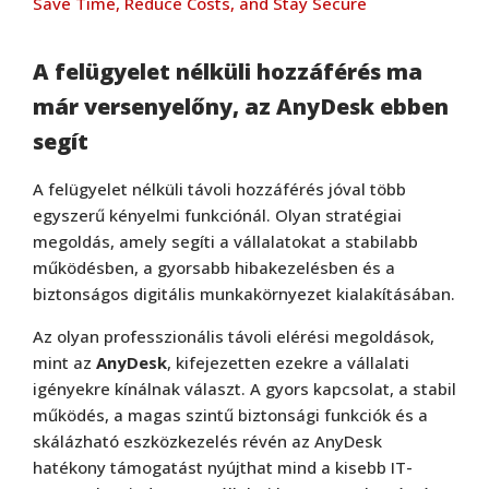
Save Time, Reduce Costs, and Stay Secure
A felügyelet nélküli hozzáférés ma
már versenyelőny, az AnyDesk ebben
segít
A felügyelet nélküli távoli hozzáférés jóval több
egyszerű kényelmi funkciónál. Olyan stratégiai
megoldás, amely segíti a vállalatokat a stabilabb
működésben, a gyorsabb hibakezelésben és a
biztonságos digitális munkakörnyezet kialakításában.
Az olyan professzionális távoli elérési megoldások,
mint az
AnyDesk
, kifejezetten ezekre a vállalati
igényekre kínálnak választ. A gyors kapcsolat, a stabil
működés, a magas szintű biztonsági funkciók és a
skálázható eszközkezelés révén az AnyDesk
hatékony támogatást nyújthat mind a kisebb IT-