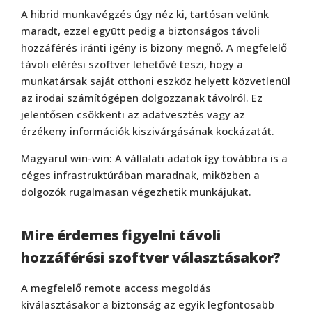
A hibrid munkavégzés úgy néz ki, tartósan velünk
maradt, ezzel együtt pedig a biztonságos távoli
hozzáférés iránti igény is bizony megnő. A megfelelő
távoli elérési szoftver lehetővé teszi, hogy a
munkatársak saját otthoni eszköz helyett közvetlenül
az irodai számítógépen dolgozzanak távolról. Ez
jelentősen csökkenti az adatvesztés vagy az
érzékeny információk kiszivárgásának kockázatát.
Magyarul win-win: A vállalati adatok így továbbra is a
céges infrastruktúrában maradnak, miközben a
dolgozók rugalmasan végezhetik munkájukat.
Mire érdemes figyelni távoli
hozzáférési szoftver választásakor?
A megfelelő remote access megoldás
kiválasztásakor a biztonság az egyik legfontosabb