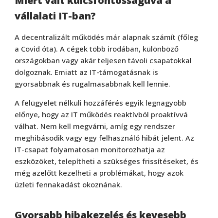
Miért vált kulcsfontosságúvá a
vállalati IT-ban?
A decentralizált működés már alapnak számít (főleg
a Covid óta). A cégek több irodában, különböző
országokban vagy akár teljesen távoli csapatokkal
dolgoznak. Emiatt az IT-támogatásnak is
gyorsabbnak és rugalmasabbnak kell lennie.
A felügyelet nélküli hozzáférés egyik legnagyobb
előnye, hogy az IT működés reaktívból proaktívvá
válhat. Nem kell megvárni, amíg egy rendszer
meghibásodik vagy egy felhasználó hibát jelent. Az
IT-csapat folyamatosan monitorozhatja az
eszközöket, telepítheti a szükséges frissítéseket, és
még azelőtt kezelheti a problémákat, hogy azok
üzleti fennakadást okoznának.
Gyorsabb hibakezelés és kevesebb