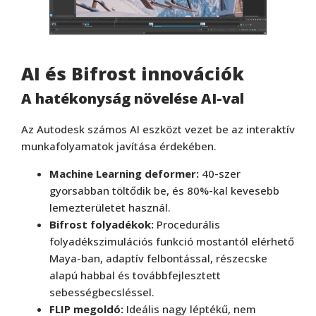
AI és Bifrost innovációk
A hatékonyság növelése AI-val
Az Autodesk számos AI eszközt vezet be az interaktív
munkafolyamatok javítása érdekében.
Machine Learning deformer:
40-szer
gyorsabban töltődik be, és 80%-kal kevesebb
lemezterületet használ.
Bifrost folyadékok:
Procedurális
folyadékszimulációs funkció mostantól elérhető
Maya-ban, adaptív felbontással, részecske
alapú habbal és továbbfejlesztett
sebességbecsléssel.
FLIP megoldó:
Ideális nagy léptékű, nem