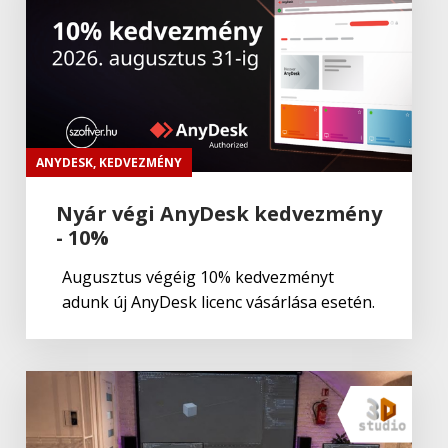
ANYDESK
,
KEDVEZMÉNY
Nyár végi AnyDesk kedvezmény
- 10%
Augusztus végéig 10% kedvezményt
adunk új AnyDesk licenc vásárlása esetén.