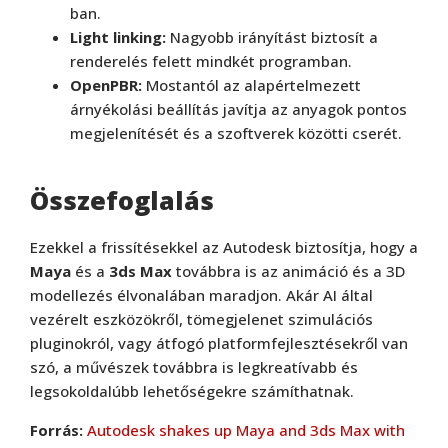
ban.
Light linking:
Nagyobb irányítást biztosít a
renderelés felett mindkét programban.
OpenPBR:
Mostantól az alapértelmezett
árnyékolási beállítás javítja az anyagok pontos
megjelenítését és a szoftverek közötti cserét.
Összefoglalás
Ezekkel a frissítésekkel az Autodesk biztosítja, hogy a
Maya
és a
3ds Max
továbbra is az animáció és a 3D
modellezés élvonalában maradjon. Akár AI által
vezérelt eszközökről, tömegjelenet szimulációs
pluginokról, vagy átfogó platformfejlesztésekről van
szó, a művészek továbbra is legkreatívabb és
legsokoldalúbb lehetőségekre számíthatnak.
Forrás:
Autodesk shakes up Maya and 3ds Max with