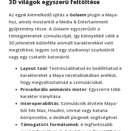
3D világok egyszerű feltöltése
Az egyik kiemelkedő újítás a
Golaem
plugin a Maya-
hoz, amely mostantól a Media & Entertainment
gyűjtemény része. A Golaem egyszerűsíti a
tömegjelenetek szimulációját, így könnyebbé válik a
3D jelenetek különféle animált karakterekkel való
megtöltése, legyen szó egy stadionnyi szurkolóról
vagy egy csatatér katonáiról.
Layout tool:
Testreszabhatod és beállíthatod a
karaktereket a Maya nézetablakában anélkül,
hogy megváltoztatnád a szimulációkat.
Procedurális animációs motor
: Egyszerre több
karakter irányítása.
Interoperabilitás:
Szimulációk átvitele Maya-
ból 3ds Max, Houdini, Unreal vagy Katana
környezetbe, a dedikált pluginek segítségével.
Támogatott formátumok:
A legfontosabb