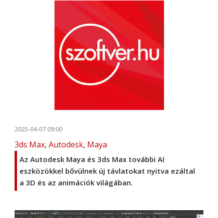
2025-04-07 09:00
3ds Max
,
Autodesk
,
Maya
Az Autodesk Maya és 3ds Max további AI
eszközökkel bővülnek új távlatokat nyitva ezáltal
a 3D és az animációk világában.