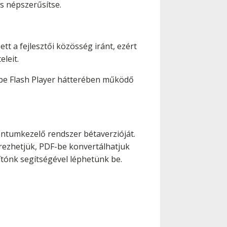
is népszerűsítse.
ett a fejlesztői közösség iránt, ezért
eleit.
be Flash Player hátterében működő
tumkezelő rendszer bétaverzióját.
rezhetjük, PDF-be konvertálhatjuk
ónk segítségével léphetünk be.