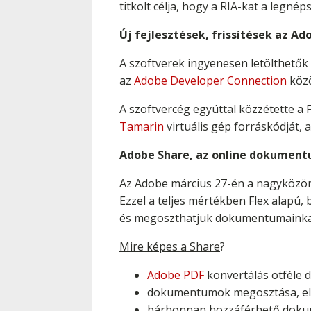
titkolt célja, hogy a RIA-kat a legn
Új fejlesztések, frissítések az Ad
A szoftverek ingyenesen letölthetők
az
Adobe Developer Connection
közö
A szoftvercég egyúttal közzétette a 
Tamarin
virtuális gép forráskódját,
Adobe Share, az online dokument
Az Adobe március 27-én a nagyközö
Ezzel a teljes mértékben Flex alapú
és megoszthatjuk dokumentumainkat.
Mire képes a Share
?
Adobe PDF
konvertálás ötféle
dokumentumok megosztása, el
bárhonnan hozzáférhető dok