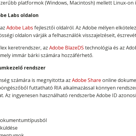
épszerűbb platformok (Windows, Macintosh) mellett Linux-on 
obe Labs oldalon
 az
Adobe Labs
fejlesztői oldalról. Az Adobe mélyen elkötelez
sségi oldalon várják a felhasználók visszajelzéseit, észrevét
Flex keretrendszer, az
Adobe BlazeDS
technológia és az Ado
 amely immár bárki számára hozzáférhető.
umkezelő rendszer
nség számára is megnyitotta az
Adobe Share
online dokumen
, böngészőből futtatható RIA alkalmazással könnyen rendsze
 Az ingyenesen használható rendszerbe Adobe ID azonosít
 dokumentumtípusból
küldése
umentumok