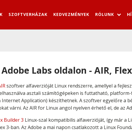
K
SZOFTVERHÁZAK
KEDVEZMÉNYEK
RÓLUNK
H
 Adobe Labs oldalon - AIR, Flex
AIR
szoftver alfaverzióját Linux rendszerre, amellyel a fejle
használva asztali számítógépeken is futtatható, platform-f
 Internet Application) készíthetnek. A szoftver egyelőre a bét
kat várni. Az AIR for Linux angol nyelven érhető el, de az Ad
x Builder 3
Linux-szal kompatibilis alfaverzióját, így már a L
ex 3-ban. Az Adobe a mai napon csatlakozott a Linux Founda