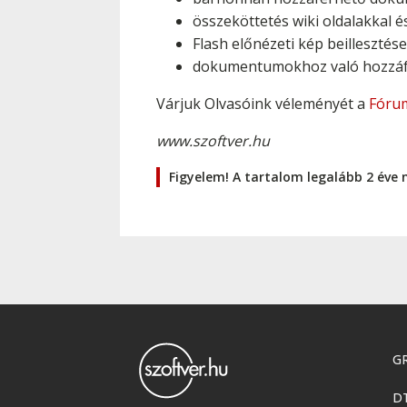
összeköttetés wiki oldalakkal é
Flash előnézeti kép beilleszté
dokumentumokhoz való hozzáf
Várjuk Olvasóink véleményét a
Fóru
www.szoftver.hu
Figyelem! A tartalom legalább 2 éve 
GR
D