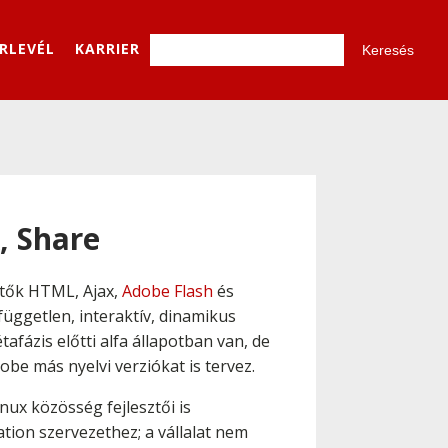
ÍRLEVÉL
KARRIER
, Share
sztők HTML, Ajax,
Adobe Flash
és
üggetlen, interaktív, dinamikus
afázis előtti alfa állapotban van, de
obe más nyelvi verziókat is tervez.
inux közösség fejlesztői is
tion szervezethez; a vállalat nem