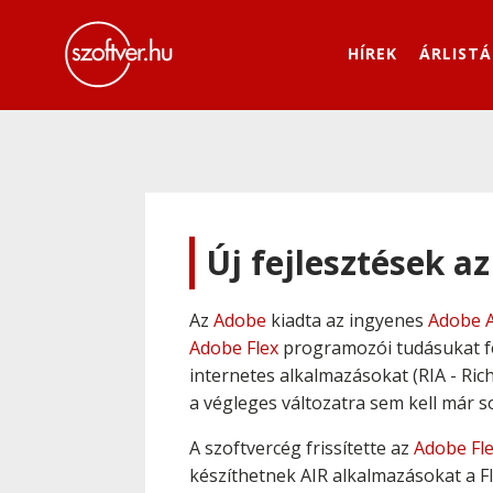
HÍREK
ÁRLISTÁ
Új fejlesztések az
Az
Adobe
kiadta az ingyenes
Adobe 
Adobe Flex
programozói tudásukat fel
internetes alkalmazásokat (RIA - Rich
a végleges változatra sem kell már so
A szoftvercég frissítette az
Adobe Fle
készíthetnek AIR alkalmazásokat a Fl