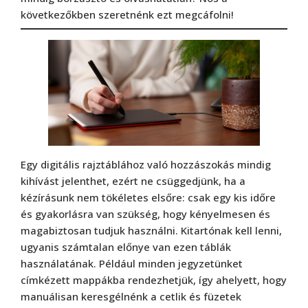
következőkben szeretnénk ezt megcáfolni!
Egy digitális rajztáblához való hozzászokás mindig
kihívást jelenthet, ezért ne csüggedjünk, ha a
kézírásunk nem tökéletes elsőre: csak egy kis időre
és gyakorlásra van szükség, hogy kényelmesen és
magabiztosan tudjuk használni. Kitartónak kell lenni,
ugyanis számtalan előnye van ezen táblák
használatának. Például minden jegyzetünket
címkézett mappákba rendezhetjük, így ahelyett, hogy
manuálisan keresgélnénk a cetlik és füzetek