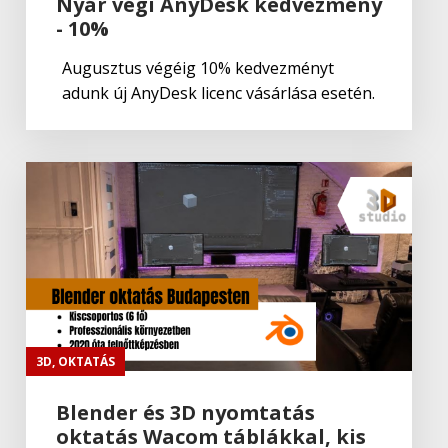
Nyár végi AnyDesk kedvezmény
- 10%
Augusztus végéig 10% kedvezményt
adunk új AnyDesk licenc vásárlása esetén.
3D
,
OKTATÁS
Blender és 3D nyomtatás
oktatás Wacom táblákkal, kis