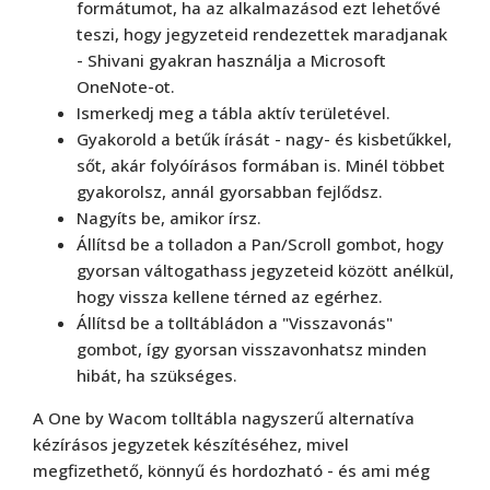
formátumot, ha az alkalmazásod ezt lehetővé
teszi, hogy jegyzeteid rendezettek maradjanak
- Shivani gyakran használja a Microsoft
OneNote-ot.
Ismerkedj meg a tábla aktív területével.
Gyakorold a betűk írását - nagy- és kisbetűkkel,
sőt, akár folyóírásos formában is. Minél többet
gyakorolsz, annál gyorsabban fejlődsz.
Nagyíts be, amikor írsz.
Állítsd be a tolladon a Pan/Scroll gombot, hogy
gyorsan váltogathass jegyzeteid között anélkül,
hogy vissza kellene térned az egérhez.
Állítsd be a tolltábládon a "Visszavonás"
gombot, így gyorsan visszavonhatsz minden
hibát, ha szükséges.
A One by Wacom tolltábla nagyszerű alternatíva
kézírásos jegyzetek készítéséhez, mivel
megfizethető, könnyű és hordozható - és ami még