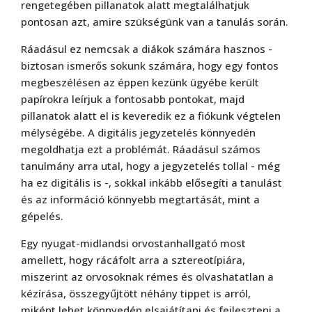
rengetegében pillanatok alatt megtalálhatjuk
pontosan azt, amire szükségünk van a tanulás során.
Ráadásul ez nemcsak a diákok számára hasznos -
biztosan ismerős sokunk számára, hogy egy fontos
megbeszélésen az éppen kezünk ügyébe került
papírokra leírjuk a fontosabb pontokat, majd
pillanatok alatt el is keveredik ez a fiókunk végtelen
mélységébe. A digitális jegyzetelés könnyedén
megoldhatja ezt a problémát. Ráadásul számos
tanulmány arra utal, hogy a jegyzetelés tollal - még
ha ez digitális is -, sokkal inkább elősegíti a tanulást
és az információ könnyebb megtartását, mint a
gépelés.
Egy nyugat-midlandsi orvostanhallgató most
amellett, hogy rácáfolt arra a sztereotípiára,
miszerint az orvosoknak rémes és olvashatatlan a
kézírása, összegyűjtött néhány tippet is arról,
miként lehet könnyedén elsajátítani és fejleszteni a