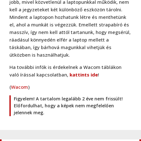
jobb, mivel közvetlenül a laptopunkkal működik, nem
kell a jegyzeteket két különböző eszközön tárolni.
Mindent a laptopon hozhatunk létre és menthetünk
el, ahol a munkát is végezzük. Emellett strapabíró és
masszív, így nem kell attól tartanunk, hogy megsérül,
ráadásul könnyedén elfér a laptop mellett a
táskában, így bárhová magunkkal vihetjük és
útközben is használhatjuk.
Ha további infók is érdekelnek a Wacom táblákon
való írással kapcsolatban,
kattints ide
!
(
Wacom
)
Figyelem! A tartalom legalább 2 éve nem frissült!
Előfordulhat, hogy a képek nem megfelelően
jelennek meg.