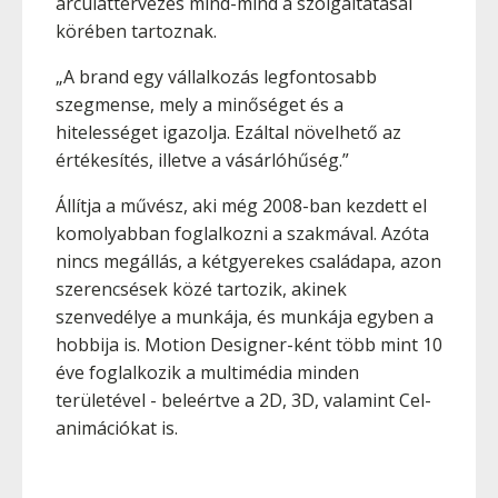
arculattervezés mind-mind a szolgáltatásai
körében tartoznak.
„A brand egy vállalkozás legfontosabb
szegmense, mely a minőséget és a
hitelességet igazolja. Ezáltal növelhető az
értékesítés, illetve a vásárlóhűség.”
Állítja a művész, aki még 2008-ban kezdett el
komolyabban foglalkozni a szakmával. Azóta
nincs megállás, a kétgyerekes családapa, azon
szerencsések közé tartozik, akinek
szenvedélye a munkája, és munkája egyben a
hobbija is. Motion Designer-ként több mint 10
éve foglalkozik a multimédia minden
területével - beleértve a 2D, 3D, valamint Cel-
animációkat is.