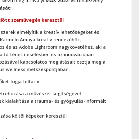
? Nézd meg a tavalyi
MAX 2022-es
rendezvény
ását:
ülött szemüvegén keresztül
szerek elmélyítik a kreatív lehetőségeket és
 Karmelo Amaya kreatív rendezőhöz,
oz és az Adobe Lightroom nagykövetéhez, aki a
 a történetmesélésben és az innovációban
ozásával kapcsolatos meglátásait osztja meg a
ikus wellness metszéspontjában.
et fogja feltárni:
létrehozása a művészet segítségével
 kialakítása a trauma- és gyógyulás-informált
zása költői képeken keresztül