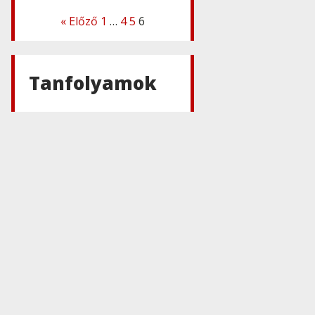
« Előző
1
…
4
5
6
Adobe
,
Adobe(creative)
Adobe
Connect 11
Tanfolyamok
Adobe
Acrobat
Connect
Adobe
Font Folio
Education
Essentials
Adobe
,
Adobe(creative)
Adobe Font
Folio
Education
Essentials 11