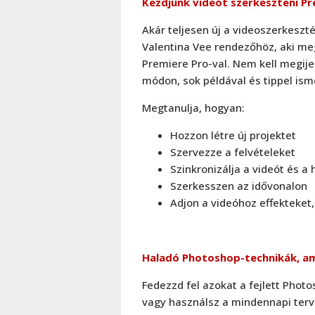
Kezdjünk videót szerkeszteni Pr
Akár teljesen új a videoszerkeszt
Valentina Vee rendezőhöz, aki me
Premiere Pro-val. Nem kell megije
módon, sok példával és tippel ism
Megtanulja, hogyan:
Hozzon létre új projektet
Szervezze a felvételeket
Szinkronizálja a videót és a
Szerkesszen az idővonalon
Adjon a videóhoz effekteket
Haladó Photoshop-technikák, am
Fedezzd fel azokat a fejlett Phot
vagy használsz a mindennapi ter