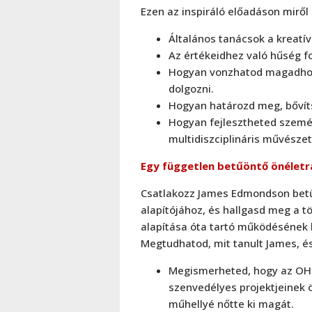
Ezen az inspiráló előadáson miről 
Általános tanácsok a kreatí
Az értékeidhez való hűség f
Hogyan vonzhatod magadhoz 
dolgozni.
Hogyan határozd meg, bővíts
Hogyan fejlesztheted szemé
multidiszciplináris művésze
Egy független betűöntő önéletr
Csatlakozz James Edmondson bet
alapítójához, és hallgasd meg a t
alapítása óta tartó működésének ki
Megtudhatod, mit tanult James, é
Megismerheted, hogy az OH 
szenvedélyes projektjeinek ö
műhellyé nőtte ki magát.