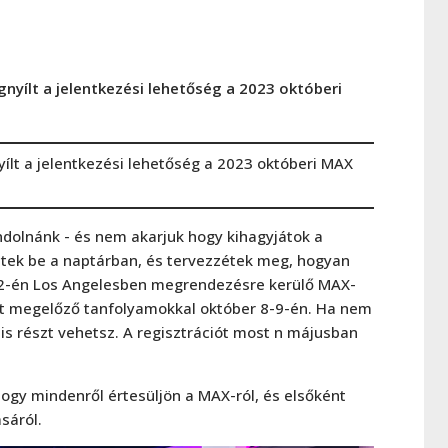
nyílt a jelentkezési lehetőség a 2023 októberi
ílt a jelentkezési lehetőség a 2023 októberi MAX
ndolnánk - és nem akarjuk hogy kihagyjátok a
jjétek be a naptárban, és tervezzétek meg, hogyan
12-én Los Angelesben megrendezésre kerülő MAX-
ciát megelőző tanfolyamokkal október 8-9-én. Ha nem
 is részt vehetsz. A regisztrációt most n májusban
hogy mindenről értesüljön a MAX-ról, és elsőként
sáról.