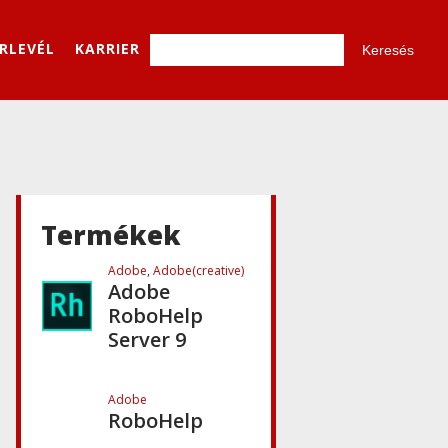
Education
Essentials 11
ÍRLEVÉL
KARRIER
Adobe
,
Adobe(creative)
Adobe AIR
Adobe
,
Adobe(creative)
Adobe Font
Folio 11
Termékek
Adobe
,
Adobe(creative)
Adobe
RoboHelp
Server 9
Adobe
RoboHelp