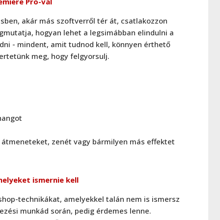
emiere Pro-val
ésben, akár más szoftverről tér át, csatlakozzon
gmutatja, hogyan lehet a legsimábban elindulni a
dni - mindent, amit tudnod kell, könnyen érthető
ertetünk meg, hogy felgyorsulj.
 hangot
, átmeneteket, zenét vagy bármilyen más effektet
elyeket ismernie kell
oshop-technikákat, amelyekkel talán nem is ismersz
vezési munkád során, pedig érdemes lenne.