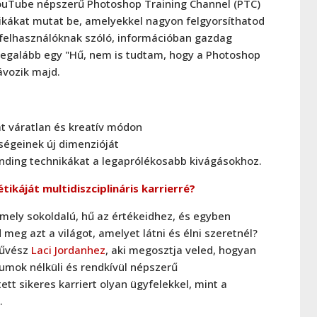
ouTube népszerű Photoshop Training Channel (PTC)
nikákat mutat be, amelyekkel nagyon felgyorsíthatod
felhasználóknak szóló, információban gazdag
 legalább egy "Hű, nem is tudtam, hogy a Photoshop
távozik majd.
át váratlan és kreatív módon
ségeinek új dimenzióját
nding technikákat a legaprólékosabb kivágásokhoz.
tikáját multidiszciplináris karrierré?
amely sokoldalú, hű az értékeidhez, és egyben
meg azt a világot, amelyet látni és élni szeretnél?
művész
Laci Jordanhez
, aki megosztja veled, hogyan
zumok nélküli és rendkívül népszerű
ett sikeres karriert olyan ügyfelekkel, mint a
.