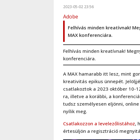
2023-05-02 23:56
Adobe
Felhívás minden kreatívnak! Meg
MAX konferenciára.
Felhívás minden kreatívnak! Megny
konferenciára.
A MAX hamarabb itt lesz, mint go
kreativitás epikus ünnepét. Jelöl
csatlakoztok a 2023 október 10-
ra, illetve a korábbi, a konferen
tudsz személyesen eljönni, online
nyílik meg.
Csatlakozzon a levelezőlistához
, 
értesüljön a regisztráció megnyitá