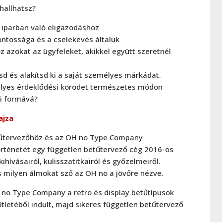
hallhatsz?
v iparban való eligazodáshoz
ontossága és a cselekevés általuk
azokat az ügyfeleket, akikkel együtt szeretnél
d és alakítsd ki a saját személyes márkádat.
lyes érdeklődési körödet természetes módon
ti formává?
ajza
űtervezőhöz és az OH no Type Company
örténetét egy független betűtervező cég 2016-os
hívásairól, kulisszatitkairól és győzelmeiről.
s milyen álmokat sző az OH no a jövőre nézve.
no Type Company a retro és display betűtípusok
tletéből indult, majd sikeres független betűtervező