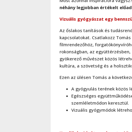
Most azonnal inspirációra vágysz
néhány legjobban értékelt előad
Vizuális gyógyászat egy bennsz
Az őslakos tanítások és tudásrend
kapcsolatokat. Csatlakozz Tomás
filmrendezőhöz, forgatókönyvíróh
rokonságban, az együttérzésben,
gyökerező művészet közös létreh
kultúra, a szövetség és a holiszt
Ezen az ülésen Tomás a következők
A gyógyulás terének közös 
Egészséges együttműködések
szemléletmódon keresztül.
Vizuális gyógymódok létreho