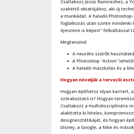
Csatlakozz Jesús Ramirezhez, a Y
szakértő oktatójához, aki új tech
a munkádat. A haladó Photoshop-
foglalkozás után szinte mindenki
ilyesmire is képes!" felkiáltással 
Megtanulod:
A neurális szűrők használat
A Photoshop "Action" lehető
A haladó maszkolás és a ble
Hogyan növeljük a tervezői eszté
Hogyan építhetsz olyan karriert, 
szórakoztató is? Hogyan teremtsd 
Csatlakozz a multidiszciplináris 
alakította ki hiteles, kompromiss
designesztétikáját, és hogyan épít
Disney, a Google, a Nike és mások