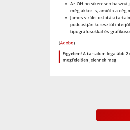
Az OH no sikeresen használ
még akkor is, amióta a cég 
James virális oktatási tarta
podcastján keresztül interjú
tipográfusokkal és grafikuso
(
Adobe
)
Figyelem! A tartalom legalább 2 
megfelelően jelennek meg.