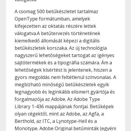
A csomag 500 betűkészletet tartalmaz
OpenType formátumban, amelyek
kifejezetten az oktatás részére lettek
válogatva.A betűtervezés történetének
kiemelkedő állomását képezi a digitális
betűkészletek korszaka. Az új technológia
nagyszerű lehetőségeket tartogat az igényes
sajtótermékek és a tipográfia számára. Ám a
lehetőségek kísértést is jelentenek, hiszen a
gyors megoldás nem feltétlenül színvonalas. A
megbízható minőségű betűkészletek egyik
legnagyobb és leginkább elismert gyártója és
forgalmazója az Adobe. Az Adobe Type
Library 1-436 mappájának fontjai. Betűképek
olyan cégektől, mint az Adobe, az Agfa, a
Berthold, az ITC, a Lynotype-Hell és a
Monotype. Adobe Original betűminták (egyéni