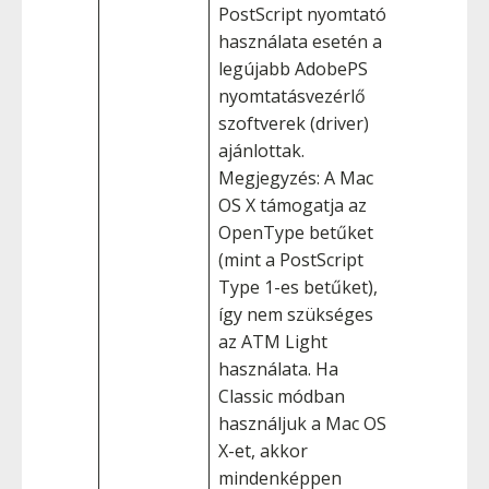
PostScript nyomtató
használata esetén a
legújabb AdobePS
nyomtatásvezérlő
szoftverek (driver)
ajánlottak.
Megjegyzés: A Mac
OS X támogatja az
OpenType betűket
(mint a PostScript
Type 1-es betűket),
így nem szükséges
az ATM Light
használata. Ha
Classic módban
használjuk a Mac OS
X-et, akkor
mindenképpen