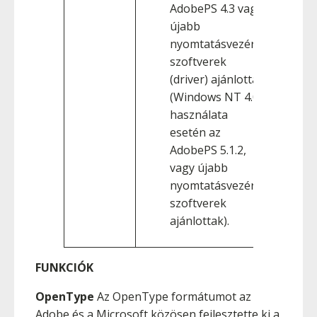
AdobePS 4.3 vagy
újabb
nyomtatásvezérlő
szoftverek
(driver) ajánlottak
(Windows NT 4.0
használata
esetén az
AdobePS 5.1.2,
vagy újabb
nyomtatásvezérlő
szoftverek
ajánlottak).
FUNKCIÓK
OpenType
Az OpenType formátumot az
Adobe és a Microsoft közösen fejlesztette ki a