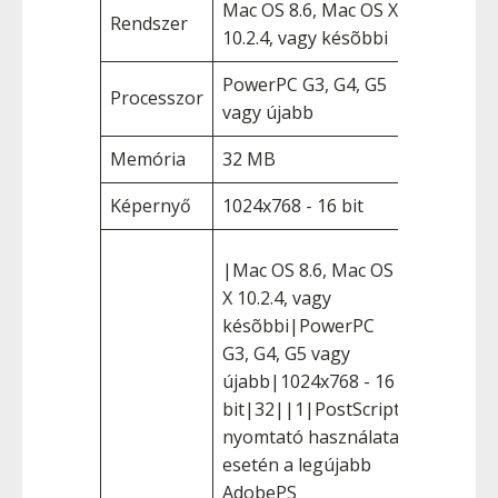
Mac OS 8.6, Mac OS X
Rendszer
10.2.4, vagy késõbbi
PowerPC G3, G4, G5
Processzor
vagy újabb
Memória
32 MB
Képernyő
1024x768 - 16 bit
|Mac OS 8.6, Mac OS
X 10.2.4, vagy
késõbbi|PowerPC
G3, G4, G5 vagy
újabb|1024x768 - 16
bit|32||1|PostScript
nyomtató használata
esetén a legújabb
AdobePS