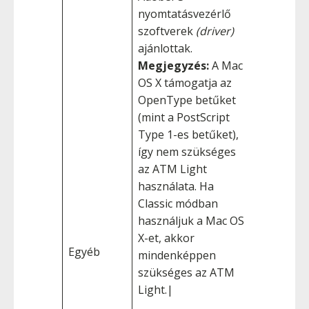
nyomtatásvezérlő
szoftverek
(driver)
ajánlottak.
Megjegyzés:
A Mac
OS X támogatja az
OpenType betűket
(mint a PostScript
Type 1-es betűket),
így nem szükséges
az ATM Light
használata. Ha
Classic módban
használjuk a Mac OS
X-et, akkor
Egyéb
mindenképpen
szükséges az ATM
Light.|