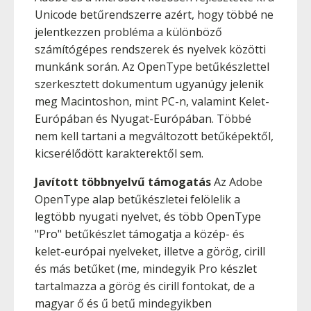
Unicode betűrendszerre azért, hogy többé ne
jelentkezzen probléma a különböző
számítógépes rendszerek és nyelvek közötti
munkánk során. Az OpenType betűkészlettel
szerkesztett dokumentum ugyanúgy jelenik
meg Macintoshon, mint PC-n, valamint Kelet-
Európában és Nyugat-Európában. Többé
nem kell tartani a megváltozott betűképektől,
kicserélődött karakterektől sem.
Javított többnyelvű támogatás
Az Adobe
OpenType alap betűkészletei felölelik a
legtöbb nyugati nyelvet, és több OpenType
"Pro" betűkészlet támogatja a közép- és
kelet-európai nyelveket, illetve a görög, cirill
és más betűket (me, mindegyik Pro készlet
tartalmazza a görög és cirill fontokat, de a
magyar ő és ű betű mindegyikben