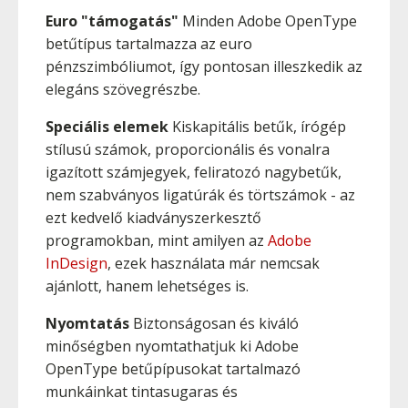
Euro "támogatás"
Minden Adobe OpenType
betűtípus tartalmazza az euro
pénzszimbóliumot, így pontosan illeszkedik az
elegáns szövegrészbe.
Speciális elemek
Kiskapitális betűk, írógép
stílusú számok, proporcionális és vonalra
igazított számjegyek, feliratozó nagybetűk,
nem szabványos ligatúrák és törtszámok - az
ezt kedvelő kiadványszerkesztő
programokban, mint amilyen az
Adobe
InDesign
, ezek használata már nemcsak
ajánlott, hanem lehetséges is.
Nyomtatás
Biztonságosan és kiváló
minőségben nyomtathatjuk ki Adobe
OpenType betűpípusokat tartalmazó
munkáinkat tintasugaras és