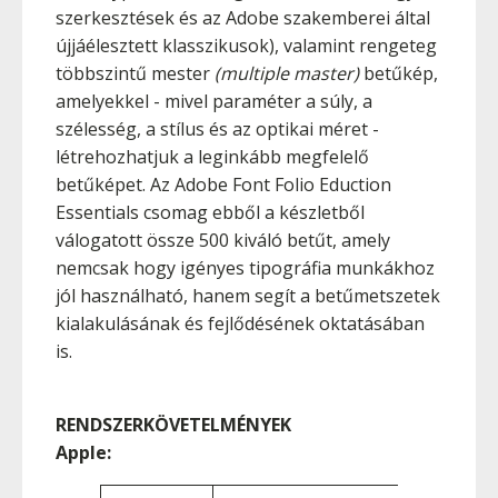
szerkesztések és az Adobe szakemberei által
újjáélesztett klasszikusok), valamint rengeteg
többszintű mester
(multiple master)
betűkép,
amelyekkel - mivel paraméter a súly, a
szélesség, a stílus és az optikai méret -
létrehozhatjuk a leginkább megfelelő
betűképet. Az Adobe Font Folio Eduction
Essentials csomag ebből a készletből
válogatott össze 500 kiváló betűt, amely
nemcsak hogy igényes tipográfia munkákhoz
jól használható, hanem segít a betűmetszetek
kialakulásának és fejlődésének oktatásában
is.
RENDSZERKÖVETELMÉNYEK
Apple: