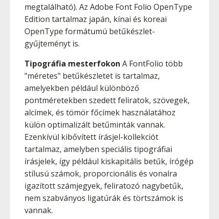
megtalálható). Az Adobe Font Folio OpenType
Edition tartalmaz japán, kínai és koreai
OpenType formátumú betűkészlet-
gyűjteményt is.
Tipográfia mesterfokon
A FontFolio több
"méretes" betűkészletet is tartalmaz,
amelyekben például különböző
pontméretekben szedett feliratok, szövegek,
alcímek, és tömör főcímek használatához
külön optimalizált betűminták vannak.
Ezenkívül kibővített írásjel-kollekciót
tartalmaz, amelyben speciális tipográfiai
írásjelek, így például kiskapitális betűk, írógép
stílusú számok, proporcionális és vonalra
igazított számjegyek, feliratozó nagybetűk,
nem szabványos ligatúrák és törtszámok is
vannak.