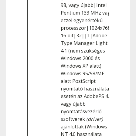
98, vagy újabb|Intel
Pentium 133 MHz vagy
ezzel egyenértékû
processzor|1024x768 -
16 bit|32||1|Adobe
Type Manager Light
4.1 (nem szükséges
Windows 2000 és
Windows XP alatt)
Windows 95/98/ME
alatt PostScript
nyomtató használata
esetén az AdobePS 4.3
vagy újabb
nyomtatásvezérlő
szoftverek
(driver)
ajánlottak (Windows
NT 4.0 használata