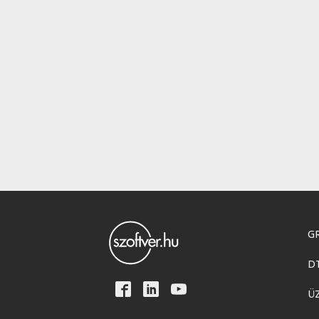
GR
D
Ü