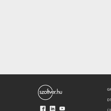
GR
D
Ü