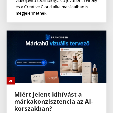
videójavító technológiák a jövőben a Firefly
és a Creative Cloud alkalmazásaiban is
megjelenhetnek.
AI
Miért jelent kihívást a
márkakonzisztencia az AI-
korszakban?