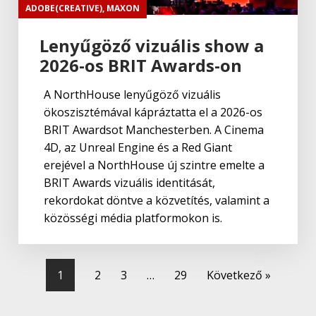
ADOBE(CREATIVE)
,
MAXON
Lenyűgöző vizuális show a
2026-os BRIT Awards-on
A NorthHouse lenyűgöző vizuális
ökoszisztémával kápráztatta el a 2026-os
BRIT Awardsot Manchesterben. A Cinema
4D, az Unreal Engine és a Red Giant
erejével a NorthHouse új szintre emelte a
BRIT Awards vizuális identitását,
rekordokat döntve a közvetítés, valamint a
közösségi média platformokon is.
1
2
3
…
29
Következő »