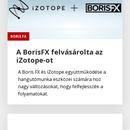
BORIS FX
A BorisFX felvásárolta az
iZotope-ot
A Boris FX és iZotope együttműködése a
hangutómunka eszközei számára hoz
nagy változásokat, hogy felfejlesszék a
folyamatokat.