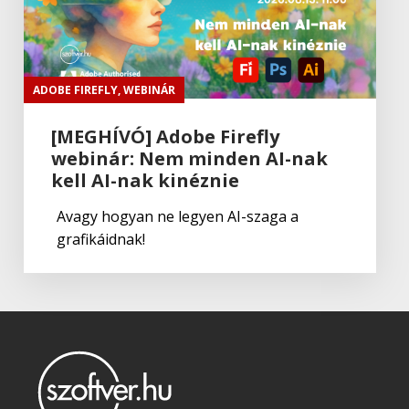
ADOBE FIREFLY
,
WEBINÁR
[MEGHÍVÓ] Adobe Firefly
webinár: Nem minden AI-nak
kell AI-nak kinéznie
Avagy hogyan ne legyen AI-szaga a
grafikáidnak!