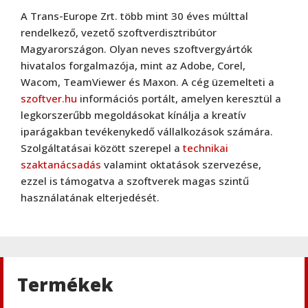
A Trans-Europe Zrt. több mint 30 éves múlttal
rendelkező, vezető szoftverdisztribútor
Magyarországon. Olyan neves szoftvergyártók
hivatalos forgalmazója, mint az Adobe, Corel,
Wacom, TeamViewer és Maxon. A cég üzemelteti a
szoftver.hu
információs portált, amelyen keresztül a
legkorszerűbb megoldásokat kínálja a kreatív
iparágakban tevékenykedő vállalkozások számára.
Szolgáltatásai között szerepel a
technikai
szaktanácsadás
valamint oktatások szervezése,
ezzel is támogatva a szoftverek magas szintű
használatának elterjedését.
Termékek