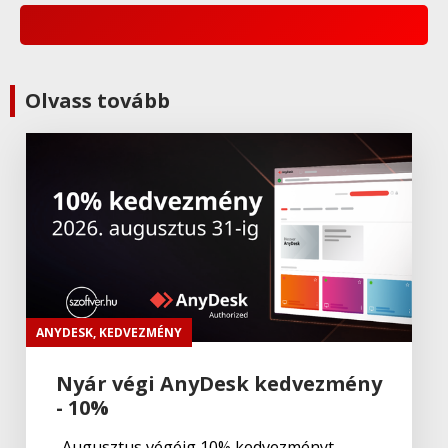
Olvass tovább
ANYDESK
,
KEDVEZMÉNY
Nyár végi AnyDesk kedvezmény
- 10%
Augusztus végéig 10% kedvezményt