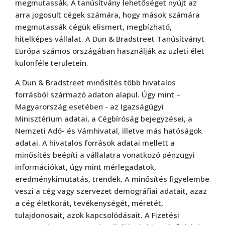
megmutassák. A tanúsítvány lehetőséget nyújt az
arra jogosult cégek számára, hogy mások számára
megmutassák cégük elismert, megbízható,
hitelképes vállalat. A Dun & Bradstreet Tanúsítványt
Európa számos országában használják az üzleti élet
különféle területein.
A Dun & Bradstreet minősítés több hivatalos
forrásból származó adaton alapul. Úgy mint –
Magyarország esetében - az Igazságügyi
Minisztérium adatai, a Cégbíróság bejegyzései, a
Nemzeti Adó- és Vámhivatal, illetve más hatóságok
adatai. A hivatalos források adatai mellett a
minősítés beépíti a vállalatra vonatkozó pénzügyi
információkat, úgy mint mérlegadatok,
eredménykimutatás, trendek. A minősítés figyelembe
veszi a cég vagy szervezet demográfiai adatait, azaz
a cég életkorát, tevékenységét, méretét,
tulajdonosait, azok kapcsolódásait. A Fizetési