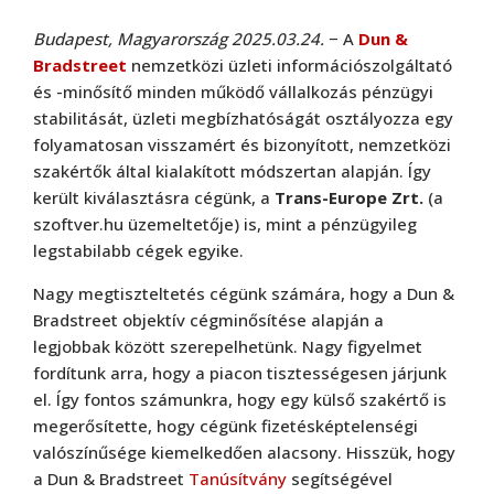
Budapest, Magyarország 2025.03.24.
− A
Dun &
Bradstreet
nemzetközi üzleti információszolgáltató
és -minősítő minden működő vállalkozás pénzügyi
stabilitását, üzleti megbízhatóságát osztályozza egy
folyamatosan visszamért és bizonyított, nemzetközi
szakértők által kialakított módszertan alapján. Így
került kiválasztásra cégünk, a
Trans-Europe Zrt.
(a
szoftver.hu üzemeltetője) is, mint a pénzügyileg
legstabilabb cégek egyike.
Nagy megtiszteltetés cégünk számára, hogy a Dun &
Bradstreet objektív cégminősítése alapján a
legjobbak között szerepelhetünk. Nagy figyelmet
fordítunk arra, hogy a piacon tisztességesen járjunk
el. Így fontos számunkra, hogy egy külső szakértő is
megerősítette, hogy cégünk fizetésképtelenségi
valószínűsége kiemelkedően alacsony. Hisszük, hogy
a Dun & Bradstreet
Tanúsítvány
segítségével