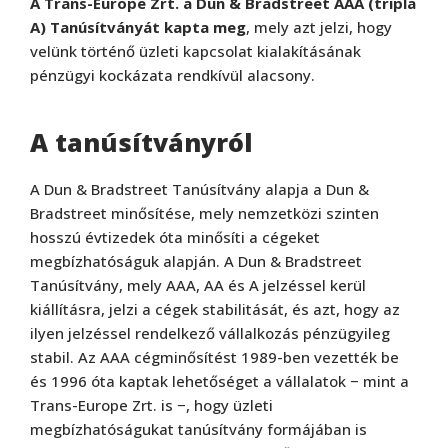
A Trans-Europe Zrt. a Dun & Bradstreet AAA (tripla
A) Tanúsítványát kapta meg
, mely azt jelzi, hogy
velünk történő üzleti kapcsolat kialakításának
pénzügyi kockázata rendkívül alacsony.
A tanúsítványról
A Dun & Bradstreet Tanúsítvány alapja a Dun &
Bradstreet minősítése, mely nemzetközi szinten
hosszú évtizedek óta minősíti a cégeket
megbízhatóságuk alapján. A Dun & Bradstreet
Tanúsítvány, mely AAA, AA és A jelzéssel kerül
kiállításra, jelzi a cégek stabilitását, és azt, hogy az
ilyen jelzéssel rendelkező vállalkozás pénzügyileg
stabil. Az AAA cégminősítést 1989-ben vezették be
és 1996 óta kaptak lehetőséget a vállalatok − mint a
Trans-Europe Zrt. is −, hogy üzleti
megbízhatóságukat tanúsítvány formájában is