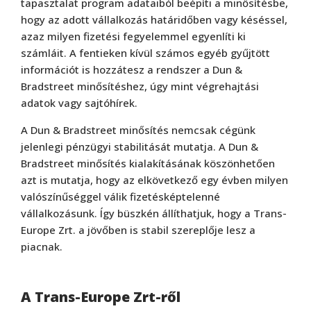
tapasztalat program adataiból beépíti a minősítésbe,
hogy az adott vállalkozás határidőben vagy késéssel,
azaz milyen fizetési fegyelemmel egyenlíti ki
számláit. A fentieken kívül számos egyéb gyűjtött
információt is hozzátesz a rendszer a Dun &
Bradstreet minősítéshez, úgy mint végrehajtási
adatok vagy sajtóhírek.
A Dun & Bradstreet minősítés nemcsak cégünk
jelenlegi pénzügyi stabilitását mutatja. A Dun &
Bradstreet minősítés kialakításának köszönhetően
azt is mutatja, hogy az elkövetkező egy évben milyen
valószínűséggel válik fizetésképtelenné
vállalkozásunk. Így büszkén állíthatjuk, hogy a Trans-
Europe Zrt. a jövőben is stabil szereplője lesz a
piacnak.
A Trans-Europe Zrt-ről