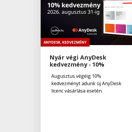
ANYDESK
,
KEDVEZMÉNY
Nyár végi AnyDesk
kedvezmény - 10%
Augusztus végéig 10%
kedvezményt adunk új AnyDesk
licenc vásárlása esetén.