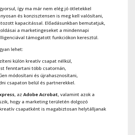
yorsul, így ma már nem elég jó ötletekkel
ányosan és konzisztensen is meg kell valósítani,
átozott kapacitással. Előadásunkban bemutatjuk,
oldásai a marketingeseket a mindennapi
ligenciával támogatott funkciókon keresztül.
gyan lehet:
teni külön kreatív csapat nélkül,
st fenntartani több csatornán,
n módosítani és újrahasznosítani,
i csapaton belül és partnerekkel.
xpress
, az
Adobe Acrobat
, valamint azok a
zik, hogy a marketing területén dolgozó
eatív csapatként is magabiztosan helytálljanak