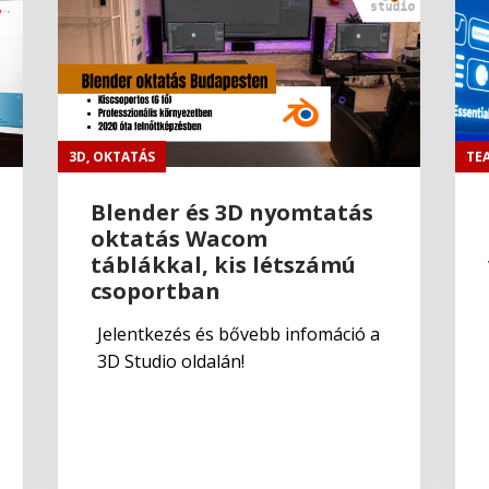
3D
,
OKTATÁS
TE
Blender és 3D nyomtatás
oktatás Wacom
táblákkal, kis létszámú
csoportban
Jelentkezés és bővebb infomáció a
3D Studio oldalán!