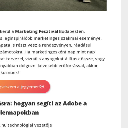
kerül a
Marketing Fesztivál
Budapesten,
s leginspirálóbb marketinges szakmai eseménye.
pata is részt vesz a rendezvényen, ráadásul
 számotokra. Ha marketingesként nap mint nap
t tervezel, vizuális anyagokat állítasz össze, vagy
nyabban dolgozni kevesebb erőforrással, akkor
lkoznunk!
veszem a jegyemet!
ra: hogyan segíti az Adobe a
ndennapokban
r.hu technológiai vezetője