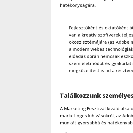
hatékonyságára.
Fejlesztőként és oktatóként á
van a kreatív szoftverek telje
ökoszisztémájára (az Adobe 
a modern webes technológiáki
előadás során nemcsak eszk
szemléletmódot és gyakorlati
megközelítést is ad a résztve
Találkozzunk személyes
A Marketing Fesztivál kiváló alka
marketinges kihívásokról, az Adob
munkát gyorsabbá és hatékonyabb