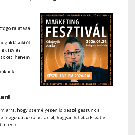
tfogó rálátása
s
megoldásoktól
g), így az
özöket, hanem
vőknek.
en!
lom arra, hogy személyesen is beszélgessünk a
e megoldásokról és arról, hogyan lehet a kreatív
á tenni.