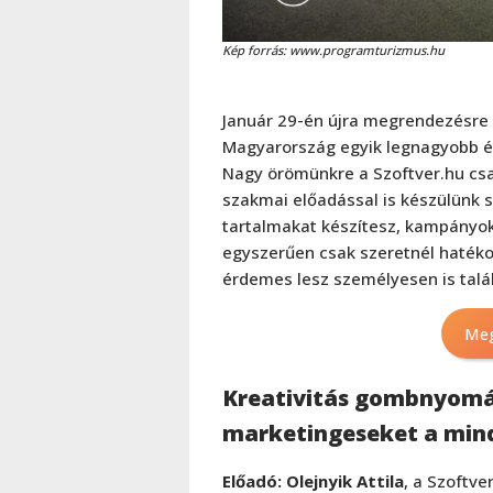
Kép forrás: www.programturizmus.hu
Január 29-én újra megrendezésre 
Magyarország egyik legnagyobb é
Nagy örömünkre a Szoftver.hu csa
szakmai előadással is készülünk
tartalmakat készítesz, kampányoka
egyszerűen csak szeretnél hatéko
érdemes lesz személyesen is talá
Meg
Kreativitás gombnyomás
marketingeseket a mi
Előadó: Olejnyik Attila
, a Szoftve