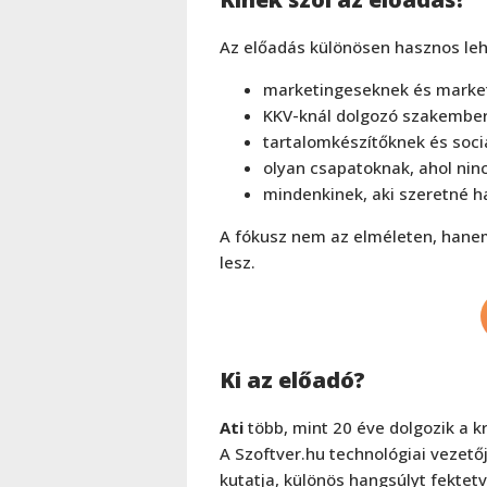
Az előadás különösen hasznos leh
marketingeseknek és marke
KKV-knál dolgozó szakembe
tartalomkészítőknek és soc
olyan csapatoknak, ahol ninc
mindenkinek, aki szeretné h
A fókusz nem az elméleten, hanem
lesz.
Ki az előadó?
Ati
több, mint 20 éve dolgozik a kr
A Szoftver.hu technológiai vezető
kutatja, különös hangsúlyt fektet