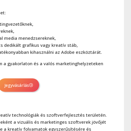
et:
tingvezetőknek,
reknek,
ial media menedzsereknek,
s dedikált grafikus vagy kreatív stáb,
atékonyabban kihasználni az Adobe eszköztárát.
 a gyakorlaton és a valós marketinghelyzeteken
Jegyvásárlás
eatív technológiák és szoftverfejlesztés területén.
jeként a vizuális és marketinges szoftverek jövőjét
ve a kreatív folyamatok egyszerűsítésére és