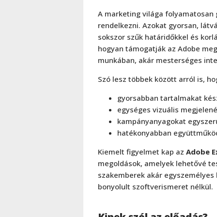
A marketing világa folyamatosan g
rendelkezni. Azokat gyorsan, látv
sokszor szűk határidőkkel és korl
hogyan támogatják az Adobe meg
munkában, akár mesterséges intel
Szó lesz többek között arról is, ho
gyorsabban tartalmakat készí
egységes vizuális megjelené
kampányanyagokat egyszerűe
hatékonyabban együttműködn
Kiemelt figyelmet kap az
Adobe E
megoldások, amelyek lehetővé tes
szakemberek akár egyszemélyes kr
bonyolult szoftverismeret nélkül.
Kinek szól az előadás?