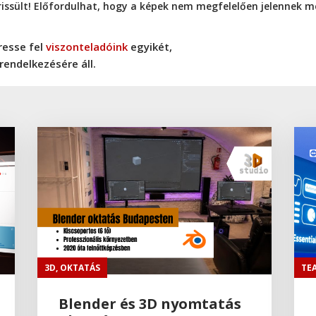
rissült! Előfordulhat, hogy a képek nem megfelelően jelennek m
resse fel
viszonteladóink
egyikét,
rendelkezésére áll.
3D
,
OKTATÁS
TE
Blender és 3D nyomtatás