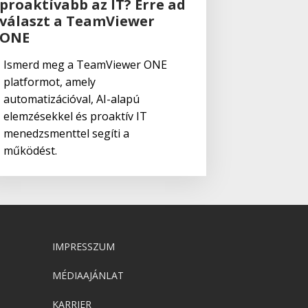
proaktívabb az IT? Erre ad
választ a TeamViewer
ONE
Ismerd meg a TeamViewer ONE
platformot, amely
automatizációval, AI-alapú
elemzésekkel és proaktív IT
menedzsmenttel segíti a
működést.
IMPRESSZUM
MÉDIAAJÁNLAT
KARRIER