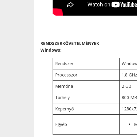
RENDSZERKÖVETELMÉNYEK
Windows:
Rendszer
Windows
Processzor
1.8 GHz
Memória
2 GB
Tárhely
800 M
Képernyő
1280x7
Egyéb
M