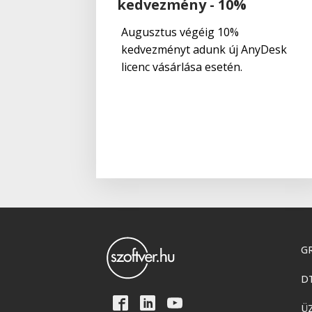
kedvezmény - 10%
Augusztus végéig 10%
kedvezményt adunk új AnyDesk
licenc vásárlása esetén.
GR
D
Ü