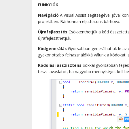
FUNKCIÓK
Navigáció
A Visual Assist segítségével jóval kö
projektben. Bárhonnan eljuthatunk bárhova.
Újrafejlesztés
Csökkenthetjük a kód összetetts
újrafejleszthetjük.
Kódgenerálás
Gyorsabban generálhatjuk le az ú
gyakorlottabb felhasználókká válunk a kódokat is 
Kódolási asszisztens
Sokkal gyorsabban fejlesz
teszt javaslatot, ha nagyobb mennyiséget kell be