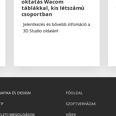
oktatás Wacom
táblákkal, kis létszámú
csoportban
Jelentkezés és bővebb infomáció a
3D Studio oldalán!
AFIKA ÉS DESIGN
FŐOLDAL
TP
SZOFTVERHÁZAK
ZLETI MEGOLDÁSOK
HÍREK