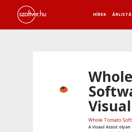
HÍREK
ÁRLISTÁ
Whole
Softw
Visual
Whole Tomato Sof
A Visaul Assist olya