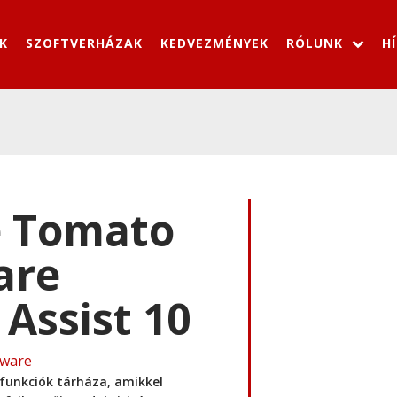
K
SZOFTVERHÁZAK
KEDVEZMÉNYEK
RÓLUNK
H
 Tomato
are
 Assist 10
tware
n funkciók tárháza, amikkel