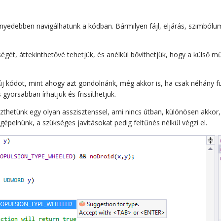
nnyedebben navigálhatunk a kódban. Bármilyen fájl, eljárás, szimbólu
égét, áttekinthetővé tehetjük, és anélkül bővíthetjük, hogy a küls
j kódot, mint ahogy azt gondolnánk, még akkor is, ha csak néhány fun
gyorsabban írhatjuk és frissíthetjük.
thetünk egy olyan asszisztenssel, ami nincs útban, különösen akkor, 
gépelnünk, a szükséges javításokat pedig feltűnés nélkül végzi el.