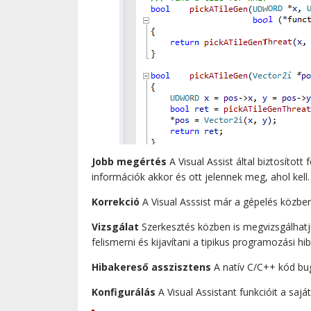
Jobb megértés
A Visual Assist által biztosítot
információk akkor és ott jelennek meg, ahol kell.
Korrekció
A Visual Asssist már a gépelés közben
Vizsgálat
Szerkesztés közben is megvizsgálhat
felismerni és kijavítani a tipikus programozási hi
Hibakereső asszisztens
A natív C/C++ kód bug
Konfigurálás
A Visual Assistant funkcióit a saj