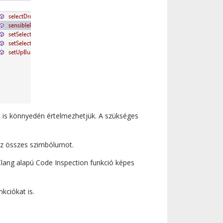
at is könnyedén értelmezhetjük. A szükséges
 az összes szimbólumot.
ang alapú Code Inspection funkció képes
kciókat is.