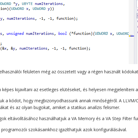
t felhasználói felületen még az összetett vagy a régen használt kódok
 képes kijavítani az esetleges elütéseket, és helyesen megjeleníteni
juk a kódot, hogy megbizonyodhassunk annak minőségéről. A LLVM/Cl
bákat és az olyan bugokat, amiket a statikus analízis felismer.
ok eltávolításához használhatjuk a VA Memory és a VA Step Filter fun
át programozói szokásainkhoz igazíthatjuk azok konfigurálásával.