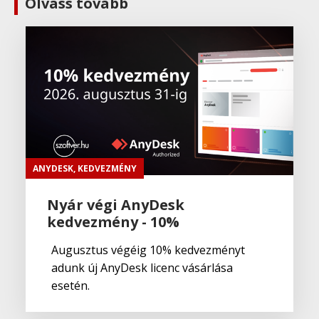
Olvass tovább
ANYDESK
,
KEDVEZMÉNY
Nyár végi AnyDesk
kedvezmény - 10%
Augusztus végéig 10% kedvezményt
adunk új AnyDesk licenc vásárlása
esetén.