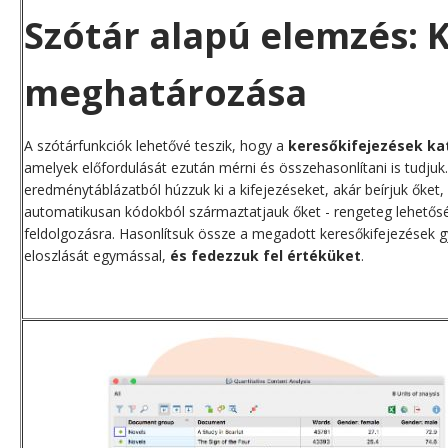
Szótár alapú elemzés: 
meghatározása
A szótárfunkciók lehetővé teszik, hogy a
keresőkifejezések kat
amelyek előfordulását ezután mérni és összehasonlítani is tudjuk
eredménytáblázatból húzzuk ki a kifejezéseket, akár beírjuk őket, 
automatikusan kódokból származtatjauk őket - rengeteg lehetősé
feldolgozásra. Hasonlítsuk össze a megadott keresőkifejezések g
eloszlását egymással,
és fedezzuk fel értéküket
.