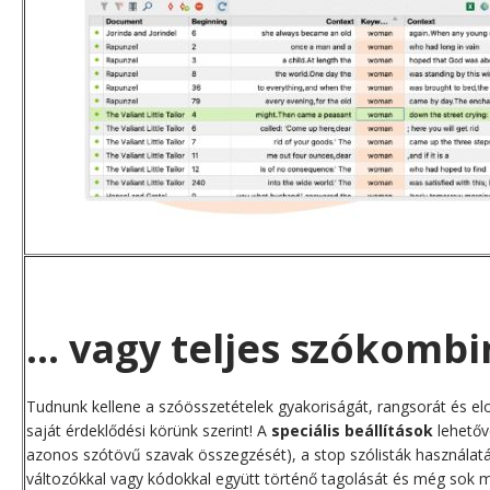
... vagy teljes szókomb
Tudnunk kellene a szóösszetételek gyakoriságát, rangsorát és el
saját érdeklődési körünk szerint! A
speciális beállítások
lehetőv
azonos szótövű szavak összegzését), a stop szólisták használatá
változókkal vagy kódokkal együtt történő tagolását és még sok 