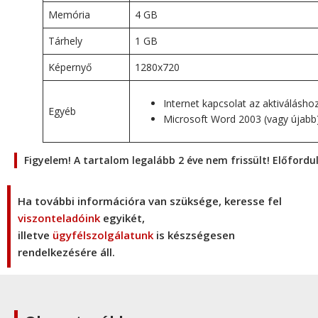
Memória
4 GB
Tárhely
1 GB
Képernyő
1280x720
Internet kapcsolat az aktiválásho
Egyéb
Microsoft Word 2003 (vagy újabb
Figyelem! A tartalom legalább 2 éve nem frissült! Előford
Ha további információra van szüksége, keresse fel
viszonteladóink
egyikét,
illetve
ügyfélszolgálatunk
is készségesen
rendelkezésére áll.