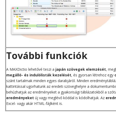
További funkciók
A MAXDictio lehetővé teszi a
japán szövegek elemzését
, meg
megálló- és indulólisták kezelését
, és gyorsan létrehoz egy
szánt tartalmak minden egyes darabjáról. Minden eredménytábl
kattintással ugorhatunk az eredeti szöveghelyre a dokumentum
behúzhatjuk az eredményeket a gyakorisági táblázatokból a szót
eredményeket
új vagy meglévő kóddal is kódolhatjuk. Az
ered
Excel- vagy akár HTML-fájlként is.