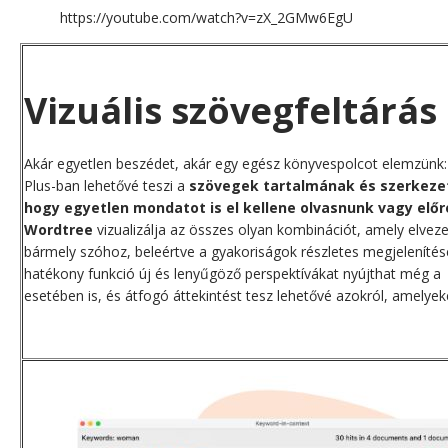
https://youtube.com/watch?v=zX_2GMw6EgU
Vizuális szövegfeltárás
Akár egyetlen beszédet, akár egy egész könyvespolcot elemzünk
Plus-ban lehetővé teszi a
szövegek tartalmának és szerkezet
hogy egyetlen mondatot is el kellene olvasnunk vagy elő
Wordtree
vizualizálja az összes olyan kombinációt, amely elvezet
bármely szóhoz, beleértve a gyakoriságok részletes megjelenítését
hatékony funkció új és lenyűgöző perspektívákat nyújthat még a 
esetében is, és átfogó áttekintést tesz lehetővé azokról, amely