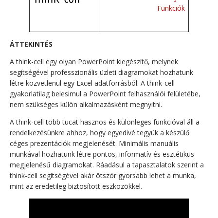
Funkciók
ÁTTEKINTÉS
A think-cell egy olyan PowerPoint kiegészítő, melynek
segítségével professzionális üzleti diagramokat hozhatunk
létre közvetlenül egy Excel adatforrásból. A think-cell
gyakorlatilag belesimul a PowerPoint felhasználói felületébe,
nem szükséges külön alkalmazásként megnyitni.
A think-cell több tucat hasznos és különleges funkcióval áll a
rendelkezésünkre ahhoz, hogy egyedivé tegyük a készülő
céges prezentációk megjelenését. Minimális manuális
munkával hozhatunk létre pontos, informatív és esztétikus
megjelenésű diagramokat. Ráadásul a tapasztalatok szerint a
think-cell segítségével akár ötször gyorsabb lehet a munka,
mint az eredetileg biztosított eszközökkel.