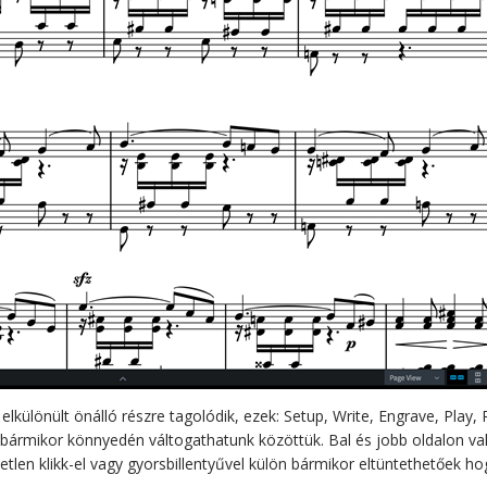
ülönült önálló részre tagolódik, ezek: Setup, Write, Engrave, Play, P
 bármikor könnyedén váltogathatunk közöttük. Bal és jobb oldalon val
len klikk-el vagy gyorsbillentyűvel külön bármikor eltüntethetőek ho