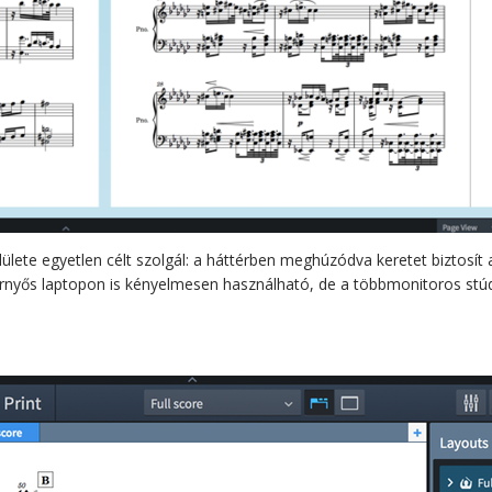
ülete egyetlen célt szolgál: a háttérben meghúzódva keretet biztosít
nyős laptopon is kényelmesen használható, de a többmonitoros stúd