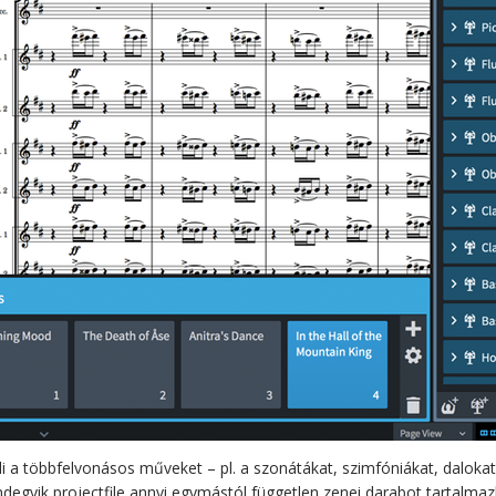
 a többfelvonásos műveket – pl. a szonátákat, szimfóniákat, dalokat
ndegyik projectfile annyi egymástól független zenei darabot tartalma