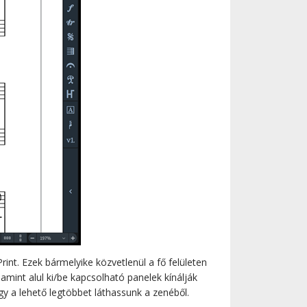
rint. Ezek bármelyike közvetlenül a fő felületen
amint alul ki/be kapcsolható panelek kínálják
gy a lehető legtöbbet láthassunk a zenéből.