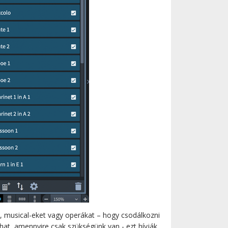
, musical-eket vagy operákat – hogy csodálkozni
zhat, amennyire csak szükségünk van - ezt hívják