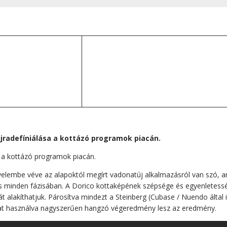
újradefíniálása a kottázó programok piacán.
a a kottázó programok piacán.
elembe véve az alapoktól megírt vadonatúj alkalmazásról van szó, am
tés minden fázisában. A Dorico kottaképének szépsége és egyenletesség
lakíthatjuk. Párosítva mindezt a Steinberg (Cubase / Nuendo által is
kat használva nagyszerűen hangzó végeredmény lesz az eredmény.