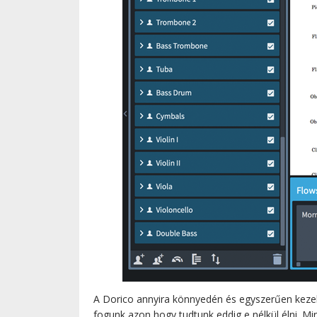
A Dorico annyira könnyedén és egyszerűen kezeli
fogunk azon hogy tudtunk eddig e nélkül élni. Mi