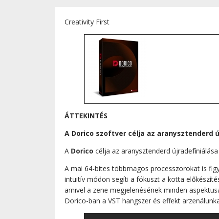
Creativity First
ÁTTEKINTÉS
A Dorico szoftver célja az aranysztenderd 
A
Dorico
célja az aranysztenderd újradefíniálás
A mai 64-bites többmagos processzorokat is figy
intuitív módon segíti a fókuszt a kotta előkészí
amivel a zene megjelenésének minden aspektusát a
Dorico-ban a VST hangszer és effekt arzenálun