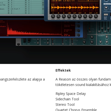
Effektek
angszerkészlete az alapja a
A Reason az összes olyan fundamen
tökéletesen sound kialakításához ke
Ripley Space Delay
Sidechain Tool
Stereo Tool
Quartet Chorus Ensemble