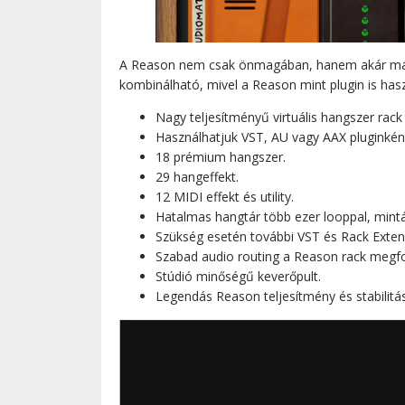
A Reason nem csak önmagában, hanem akár más zen
kombinálható, mivel a Reason mint plugin is has
Nagy teljesítményű virtuális hangszer rack
Használhatjuk VST, AU vagy AAX pluginként 
18 prémium hangszer.
29 hangeffekt.
12 MIDI effekt és utility.
Hatalmas hangtár több ezer looppal, mintá
Szükség esetén további VST és Rack Extens
Szabad audio routing a Reason rack megfo
Stúdió minőségű keverőpult.
Legendás Reason teljesítmény és stabilitás