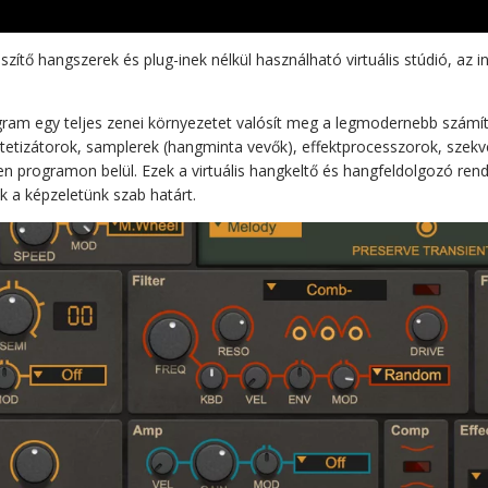
zítő hangszerek és plug-inek nélkül használható virtuális stúdió, az i
gram egy teljes zenei környezetet valósít meg a legmodernebb szám
tetizátorok, samplerek (hangminta vevők), effektprocesszorok, szekv
len programon belül. Ezek a virtuális hangkeltő és hangfeldolgozó re
k a képzeletünk szab határt.