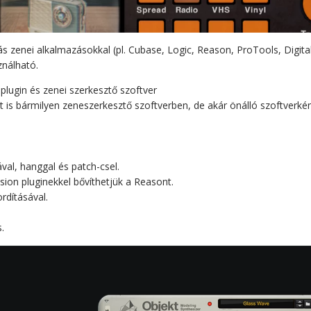
ei alkalmazásokkal (pl. Cubase, Logic, Reason, ProTools, Digital P
ználható.
 plugin és zenei szerkesztő szoftver
is bármilyen zeneszerkesztő szoftverben, de akár önálló szoftverként
val, hanggal és patch-csel.
ion pluginekkel bővíthetjük a Reasont.
rdításával.
.