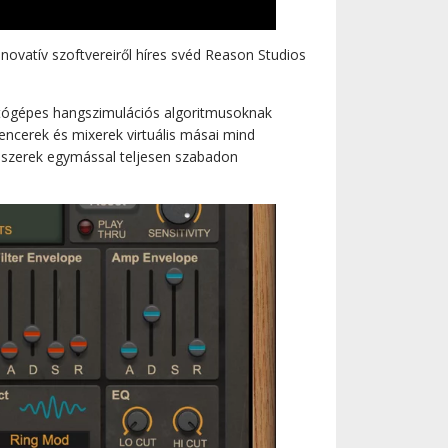
nnovatív szoftvereiről híres svéd Reason Studios
ítógépes hangszimulációs algoritmusoknak
encerek és mixerek virtuális másai mind
ndszerek egymással teljesen szabadon