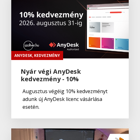
ANYDESK
,
KEDVEZMÉNY
Nyár végi AnyDesk
kedvezmény - 10%
Augusztus végéig 10% kedvezményt
adunk új AnyDesk licenc vásárlása
esetén.