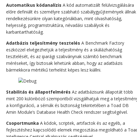
Automatikus kódanalízis
A kód automatizált felülvizsgálására
előre definiált és személyre szabható szabálygyűjtemények állnak
rendelkezésünkre olyan kategóriákban, mint olvashatóság,
helyesség, programstruktúra, névadási szabályok és
karbantarthatóság.
Adatbázis teljesítmény tesztelés
A Benchmark Factory
eszközzel elvégezhetjük a teljesítmény és a skálázhatóság
tesztelését, és az iparági szabványnak számító benchmark
méréseket, így biztosak lehetünk abban, hogy az adatbázis
bármekkora mértékű terhelést képes lesz kiállni.
Stabilitás és állapotfelmérés
Az adatbázisunk állapotát több
mint 200 különböző szempontból vizsgálhatjuk meg a teljesítmén
a konfiguráció, a sémák és biztonság tekintetében a Toad DB
Amin Module’s Database Health Check rendszer segítségével.
Csoportmunka
A kódok, scriptek, artifactok és az egyéb, a
fejlesztéshez kapcsolódó elemek megosztása megoldható a Toa
Intelligence Central alkalmazás segítségével