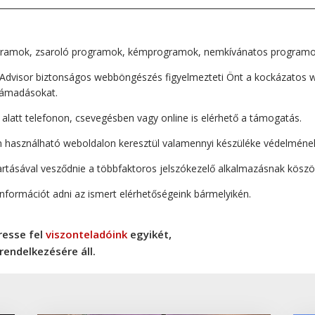
gramok, zsaroló programok, kémprogramok, nemkívánatos programok
isor biztonságos webböngészés figyelmezteti Önt a kockázatos we
 támadásokat.
 alatt telefonon, csevegésben vagy online is elérhető a támogatás.
n használható weboldalon keresztül valamennyi készüléke védelméne
artásával vesződnie a többfaktoros jelszókezelő alkalmazásnak kösz
információt adni az ismert elérhetőségeink bármelyikén.
resse fel
viszonteladóink
egyikét,
rendelkezésére áll.