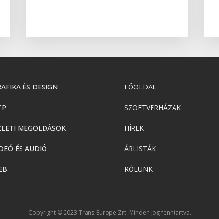
AFIKA ÉS DESIGN
FŐOLDAL
TP
SZOFTVERHÁZAK
ZLETI MEGOLDÁSOK
HÍREK
DEÓ ÉS AUDIÓ
ÁRLISTÁK
EB
RÓLUNK
Copyright © 2023 Trans-Europe Zrt. Minden jog fenntartva.