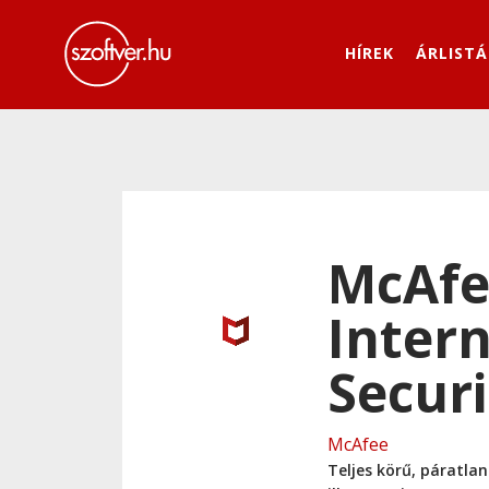
HÍREK
ÁRLISTÁ
McAfe
Inter
Securi
McAfee
Teljes körű, páratla