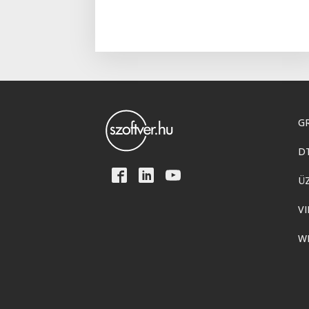
GR
D
Ü
VI
W