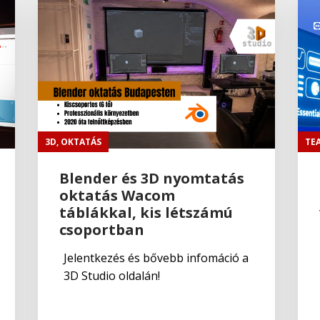
3D
,
OKTATÁS
TE
Blender és 3D nyomtatás
oktatás Wacom
táblákkal, kis létszámú
csoportban
Jelentkezés és bővebb infomáció a
3D Studio oldalán!