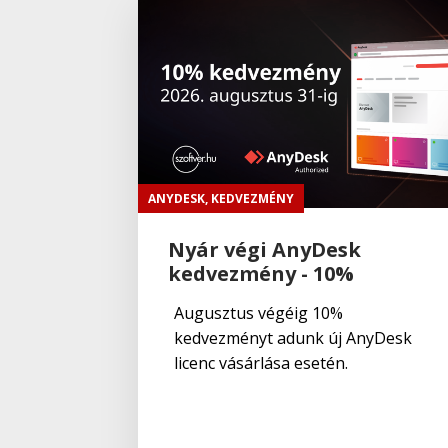
ANYDESK
,
KEDVEZMÉNY
Nyár végi AnyDesk
kedvezmény - 10%
Augusztus végéig 10%
kedvezményt adunk új AnyDesk
licenc vásárlása esetén.