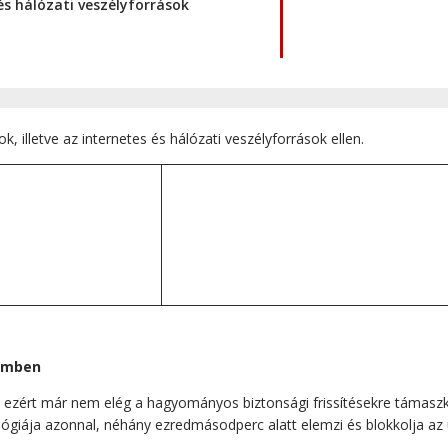
 és hálózati veszélyforrások
, illetve az internetes és hálózati veszélyforrások ellen.
lemben
, ezért már nem elég a hagyományos biztonsági frissítésekre támaszk
ógiája azonnal, néhány ezredmásodperc alatt elemzi és blokkolja az 