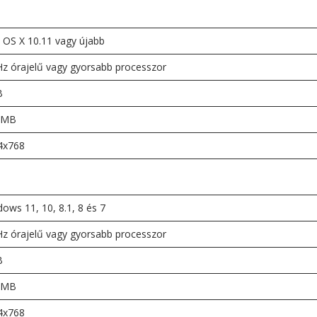
 OS X 10.11 vagy újabb
z órajelű vagy gyorsabb processzor
B
 MB
4x768
ows 11, 10, 8.1, 8 és 7
z órajelű vagy gyorsabb processzor
B
 MB
4x768