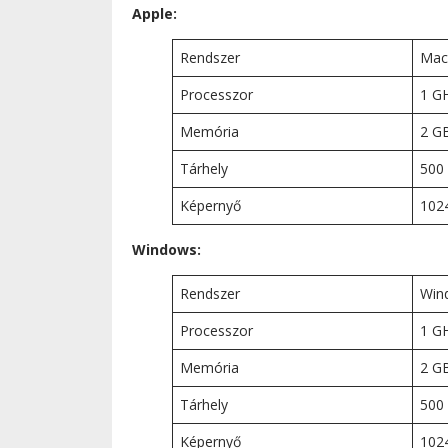
Apple:
Rendszer
Mac
Processzor
1 GH
Memória
2 G
Tárhely
500
Képernyő
102
Windows:
Rendszer
Wind
Processzor
1 GH
Memória
2 G
Tárhely
500
Képernyő
102