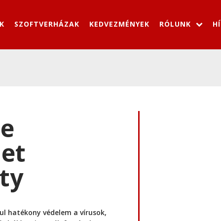
K
SZOFTVERHÁZAK
KEDVEZMÉNYEK
RÓLUNK
H
e
net
ty
nul hatékony védelem a vírusok,