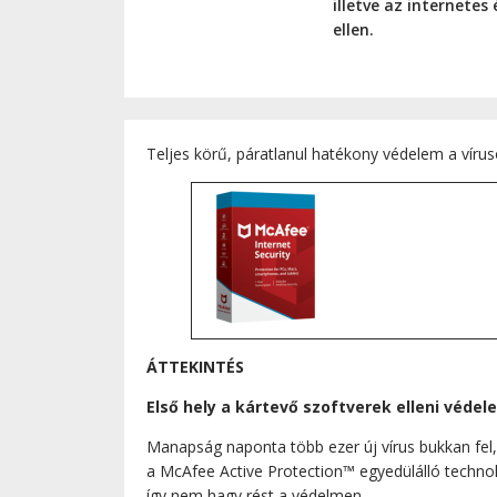
illetve az internetes
ellen.
Teljes körű, páratlanul hatékony védelem a vírusok
ÁTTEKINTÉS
Első hely a kártevő szoftverek elleni véde
Manapság naponta több ezer új vírus bukkan fel
a McAfee Active Protection™ egyedülálló technol
így nem hagy rést a védelmen