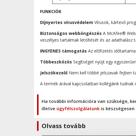
FUNKCIÓK
Díjnyertes vírusvédelem
Vírusok, kártevő pro
Biztonságos webböngészés
A McAfee® WebAdv
veszélyes tartalmak letöltését és az adathalász
INGYENES támogatás
Az előfizetés időtartama
Többeszközös
Segítséget nyújt egy egyszerűe
Jelszókezelő
Nem kell többé jelszavak fejben t
A termék árával kapcsolatban kollégáink tudnak 
Ha további információra van szüksége, ke
illetve
ügyfélszolgálatunk
is készségesen 
Olvass tovább