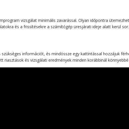
mprogram vizsgálat minimális zavarással. Olyan időpontra ütemezhet
tokra és a frissítésekre a számítógép üresjárati ideje alatt kerül so
 szükséges információt, és mindössze egy kattintással hozzájuk férhe
ett riasztások és vizsgálati eredmények minden korábbinál könnyebbé