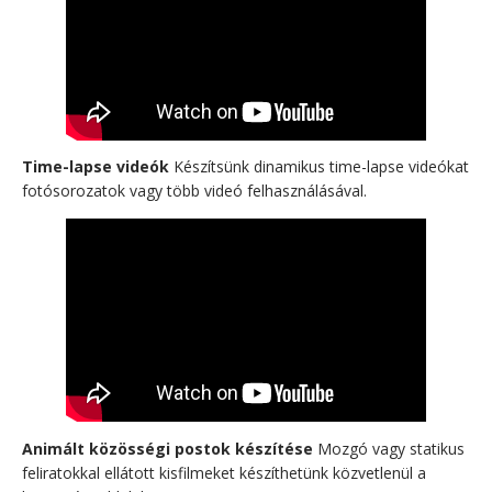
Time-lapse videók
Készítsünk dinamikus time-lapse videókat
fotósorozatok vagy több videó felhasználásával.
Animált közösségi postok készítése
Mozgó vagy statikus
feliratokkal ellátott kisfilmeket készíthetünk közvetlenül a