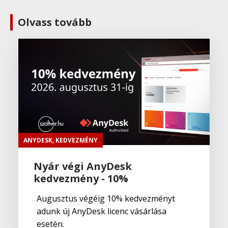
Olvass tovább
ANYDESK
,
KEDVEZMÉNY
Nyár végi AnyDesk
kedvezmény - 10%
Augusztus végéig 10% kedvezményt
adunk új AnyDesk licenc vásárlása
esetén.