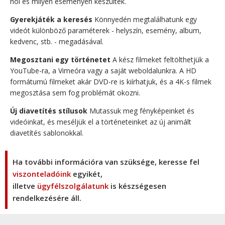
hol és milyen eseményen készültek.
Gyerekjáték a keresés
Könnyedén megtalálhatunk egy
videót különböző paraméterek - helyszín, esemény, album,
kedvenc, stb. - megadásával.
Megosztani egy történetet
A kész filmeket feltölthetjük a
YouTube-ra, a Vimeóra vagy a saját weboldalunkra. A HD
formátumú filmeket akár DVD-re is kiírhatjuk, és a 4K-s filmek
megosztása sem fog problémát okozni.
Új diavetítés stílusok
Mutassuk meg fényképeinket és
videóinkat, és meséljük el a történeteinket az új animált
diavetítés sablonokkal.
Ha további információra van szüksége, keresse fel
viszonteladóink
egyikét,
illetve
ügyfélszolgálatunk
is készségesen
rendelkezésére áll.