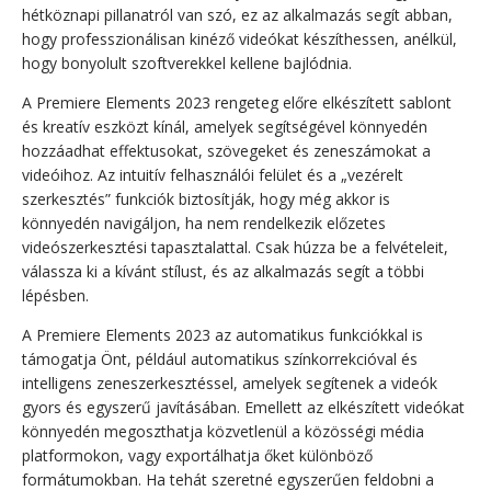
hétköznapi pillanatról van szó, ez az alkalmazás segít abban,
hogy professzionálisan kinéző videókat készíthessen, anélkül,
hogy bonyolult szoftverekkel kellene bajlódnia.
A Premiere Elements 2023 rengeteg előre elkészített sablont
és kreatív eszközt kínál, amelyek segítségével könnyedén
hozzáadhat effektusokat, szövegeket és zeneszámokat a
videóihoz. Az intuitív felhasználói felület és a „vezérelt
szerkesztés” funkciók biztosítják, hogy még akkor is
könnyedén navigáljon, ha nem rendelkezik előzetes
videószerkesztési tapasztalattal. Csak húzza be a felvételeit,
válassza ki a kívánt stílust, és az alkalmazás segít a többi
lépésben.
A Premiere Elements 2023 az automatikus funkciókkal is
támogatja Önt, például automatikus színkorrekcióval és
intelligens zeneszerkesztéssel, amelyek segítenek a videók
gyors és egyszerű javításában. Emellett az elkészített videókat
könnyedén megoszthatja közvetlenül a közösségi média
platformokon, vagy exportálhatja őket különböző
formátumokban. Ha tehát szeretné egyszerűen feldobni a