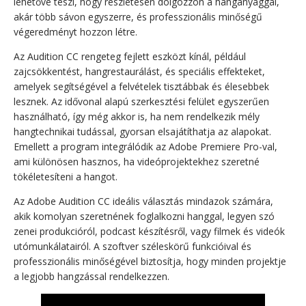
lehetővé teszi, hogy részletesen dolgozzon a hanganyaggal,
akár több sávon egyszerre, és professzionális minőségű
végeredményt hozzon létre.
Az Audition CC rengeteg fejlett eszközt kínál, például
zajcsökkentést, hangrestaurálást, és speciális effekteket,
amelyek segítségével a felvételek tisztábbak és élesebbek
lesznek. Az idővonal alapú szerkesztési felület egyszerűen
használható, így még akkor is, ha nem rendelkezik mély
hangtechnikai tudással, gyorsan elsajátíthatja az alapokat.
Emellett a program integrálódik az Adobe Premiere Pro-val,
ami különösen hasznos, ha videóprojektekhez szeretné
tökéletesíteni a hangot.
Az Adobe Audition CC ideális választás mindazok számára,
akik komolyan szeretnének foglalkozni hanggal, legyen szó
zenei produkcióról, podcast készítésről, vagy filmek és videók
utómunkálatairól. A szoftver széleskörű funkcióival és
professzionális minőségével biztosítja, hogy minden projektje
a legjobb hangzással rendelkezzen.