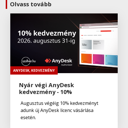
Olvass tovább
ANYDESK
,
KEDVEZMÉNY
Nyár végi AnyDesk
kedvezmény - 10%
Augusztus végéig 10% kedvezményt
adunk új AnyDesk licenc vásárlása
esetén.