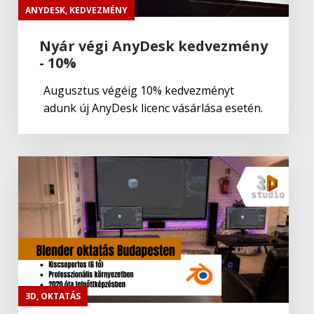
ANYDESK
,
KEDVEZMÉNY
Nyár végi AnyDesk kedvezmény
- 10%
Augusztus végéig 10% kedvezményt
adunk új AnyDesk licenc vásárlása esetén.
3D
,
OKTATÁS