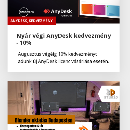
ANYDESK
,
KEDVEZMÉNY
Nyár végi AnyDesk kedvezmény
- 10%
Augusztus végéig 10% kedvezményt
adunk új AnyDesk licenc vásárlása esetén.