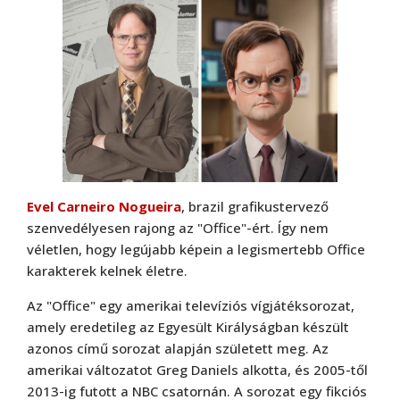
Evel Carneiro Nogueira
, brazil grafikustervező
szenvedélyesen rajong az "Office"-ért. Így nem
véletlen, hogy legújabb képein a legismertebb Office
karakterek kelnek életre.
Az "Office" egy amerikai televíziós vígjátéksorozat,
amely eredetileg az Egyesült Királyságban készült
azonos című sorozat alapján született meg. Az
amerikai változatot Greg Daniels alkotta, és 2005-től
2013-ig futott a NBC csatornán. A sorozat egy fikciós