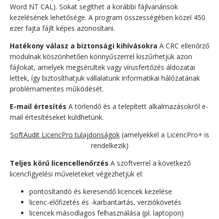
Word NT CAL). Sokat segíthet a korábbi fájlvariánsok
kezelésének lehetősége. A program összességében közel 450
ezer fajta fájlt képes azonosítani.
Hatékony válasz a biztonsági kihívásokra
A CRC ellenőrző
modulnak köszönhetően könnyűszerrel kiszűrhetjük azon
fájlokat, amelyek megsérültek vagy vírusfertőzés áldozatai
lettek, így biztosíthatjuk vállalatunk informatikai hálózatának
problémamentes működését.
E-mail értesítés
A törlendő és a telepített alkalmazásokról e-
mail értesítéseket küldhetünk.
SoftAudit LicencPro tulajdonságok
(amelyekkel a LicencPro+ is
rendelkezik)
Teljes körű licencellenőrzés
A szoftverrel a következő
licencfigyelési műveleteket végezhetjük el:
pontosítandó és keresendő licencek kezelése
licenc-előfizetés és -karbantartás, verziókövetés
licencek másodlagos felhasználása (pl. laptopon)