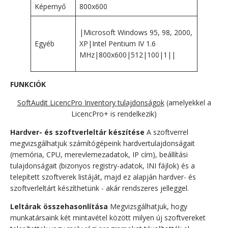
Képernyő
800x600
|Microsoft Windows 95, 98, 2000,
Egyéb
XP|Intel Pentium IV 1.6
MHz|800x600|512|100|1||
FUNKCIÓK
SoftAudit LicencPro Inventory tulajdonságok
(amelyekkel a
LicencPro+ is rendelkezik)
Hardver- és szoftverleltár készítése
A szoftverrel
megvizsgálhatjuk számítógépeink hardvertulajdonságait
(memória, CPU, merevlemezadatok, IP cím), beállítási
tulajdonságait (bizonyos registry-adatok, INI fájlok) és a
telepített szoftverek listáját, majd ez alapján hardver- és
szoftverleltárt készíthetünk - akár rendszeres jelleggel.
Leltárak összehasonlítása
Megvizsgálhatjuk, hogy
munkatársaink két mintavétel között milyen új szoftvereket