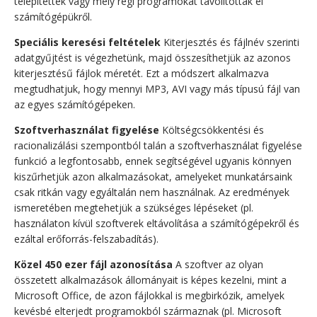
telepítettek vagy mely régi programokat távolították el
számítógépükről.
Speciális keresési feltételek
Kiterjesztés és fájlnév szerinti
adatgyűjtést is végezhetünk, majd összesíthetjük az azonos
kiterjesztésű fájlok méretét. Ezt a módszert alkalmazva
megtudhatjuk, hogy mennyi MP3, AVI vagy más típusú fájl van
az egyes számítógépeken.
Szoftverhasználat figyelése
Költségcsökkentési és
racionalizálási szempontból talán a szoftverhasználat figyelése
funkció a legfontosabb, ennek segítségével ugyanis könnyen
kiszűrhetjük azon alkalmazásokat, amelyeket munkatársaink
csak ritkán vagy egyáltalán nem használnak. Az eredmények
ismeretében megtehetjük a szükséges lépéseket (pl.
használaton kívül szoftverek eltávolítása a számítógépekről és
ezáltal erőforrás-felszabadítás).
Közel 450 ezer fájl azonosítása
A szoftver az olyan
összetett alkalmazások állományait is képes kezelni, mint a
Microsoft Office, de azon fájlokkal is megbirkózik, amelyek
kevésbé elterjedt programokból származnak (pl. Microsoft