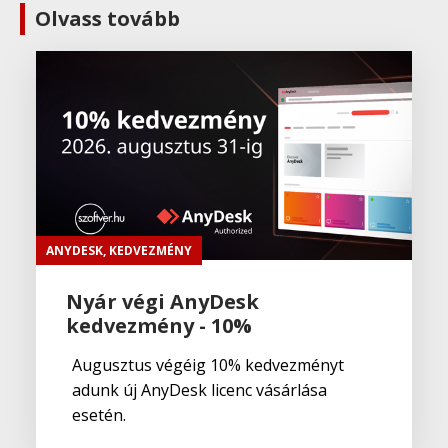
Olvass tovább
ANYDESK
,
KEDVEZMÉNY
Nyár végi AnyDesk
kedvezmény - 10%
Augusztus végéig 10% kedvezményt
adunk új AnyDesk licenc vásárlása
esetén.