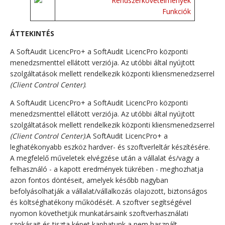
Rendszerkövetelmények
Funkciók
ÁTTEKINTÉS
A SoftAudit LicencPro+ a SoftAudit LicencPro központi
menedzsmenttel ellátott verziója. Az utóbbi által nyújtott
szolgáltatások mellett rendelkezik központi kliensmenedzserrel
(Client Control Center)
.
A SoftAudit LicencPro+ a SoftAudit LicencPro központi
menedzsmenttel ellátott verziója. Az utóbbi által nyújtott
szolgáltatások mellett rendelkezik központi kliensmenedzserrel
(Client Control Center)
.A SoftAudit LicencPro+ a
leghatékonyabb eszköz hardver- és szoftverleltár készítésére.
A megfelelő műveletek elvégzése után a vállalat és/vagy a
felhasználó - a kapott eredmények tükrében - meghozhatja
azon fontos döntéseit, amelyek később nagyban
befolyásolhatják a vállalat/vállalkozás olajozott, biztonságos
és költséghatékony működését. A szoftver segítségével
nyomon követhetjük munkatársaink szoftverhasználati
szokásait és tiszta képet kaphatunk a nem használt