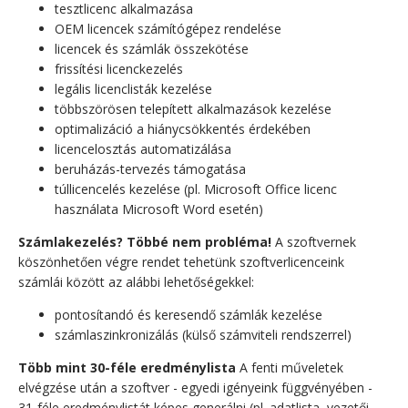
tesztlicenc alkalmazása
OEM licencek számítógépez rendelése
licencek és számlák összekötése
frissítési licenckezelés
legális licenclisták kezelése
többszörösen telepített alkalmazások kezelése
optimalizáció a hiánycsökkentés érdekében
licencelosztás automatizálása
beruházás-tervezés támogatása
túllicencelés kezelése (pl. Microsoft Office licenc
használata Microsoft Word esetén)
Számlakezelés? Többé nem probléma!
A szoftvernek
köszönhetően végre rendet tehetünk szoftverlicenceink
számlái között az alábbi lehetőségekkel:
pontosítandó és keresendő számlák kezelése
számlaszinkronizálás (külső számviteli rendszerrel)
Több mint 30-féle eredménylista
A fenti műveletek
elvégzése után a szoftver - egyedi igényeink függvényében -
31-féle eredménylistát képes generálni (pl. adatlista, vezetői