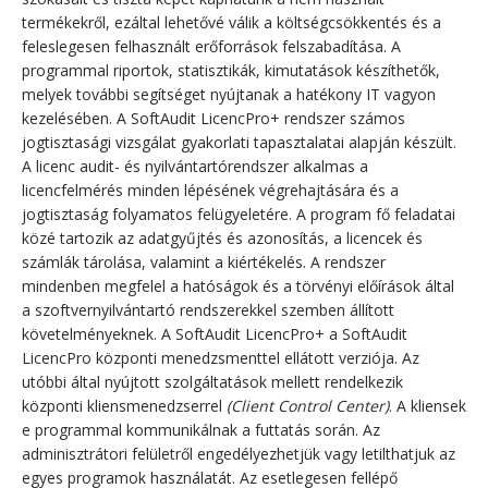
termékekről, ezáltal lehetővé válik a költségcsökkentés és a
feleslegesen felhasznált erőforrások felszabadítása. A
programmal riportok, statisztikák, kimutatások készíthetők,
melyek további segítséget nyújtanak a hatékony IT vagyon
kezelésében. A SoftAudit LicencPro+ rendszer számos
jogtisztasági vizsgálat gyakorlati tapasztalatai alapján készült.
A licenc audit- és nyilvántartórendszer alkalmas a
licencfelmérés minden lépésének végrehajtására és a
jogtisztaság folyamatos felügyeletére. A program fő feladatai
közé tartozik az adatgyűjtés és azonosítás, a licencek és
számlák tárolása, valamint a kiértékelés. A rendszer
mindenben megfelel a hatóságok és a törvényi előírások által
a szoftvernyilvántartó rendszerekkel szemben állított
követelményeknek. A SoftAudit LicencPro+ a SoftAudit
LicencPro központi menedzsmenttel ellátott verziója. Az
utóbbi által nyújtott szolgáltatások mellett rendelkezik
központi kliensmenedzserrel
(Client Control Center)
. A kliensek
e programmal kommunikálnak a futtatás során. Az
adminisztrátori felületről engedélyezhetjük vagy letilthatjuk az
egyes programok használatát. Az esetlegesen fellépő