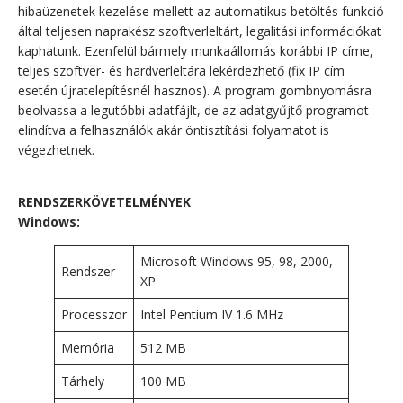
hibaüzenetek kezelése mellett az automatikus betöltés funkció
által teljesen naprakész szoftverleltárt, legalitási információkat
kaphatunk. Ezenfelül bármely munkaállomás korábbi IP címe,
teljes szoftver- és hardverleltára lekérdezhető (fix IP cím
esetén újratelepítésnél hasznos). A program gombnyomásra
beolvassa a legutóbbi adatfájlt, de az adatgyűjtő programot
elindítva a felhasználók akár öntisztítási folyamatot is
végezhetnek.
RENDSZERKÖVETELMÉNYEK
Windows:
Microsoft Windows 95, 98, 2000,
Rendszer
XP
Processzor
Intel Pentium IV 1.6 MHz
Memória
512 MB
Tárhely
100 MB