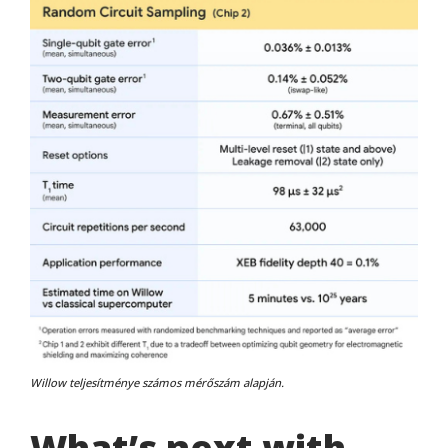
Willow teljesítménye számos mérőszám alapján.
What’s next with