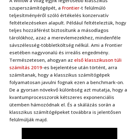
A Willow a világ egyik legerősebb klasszikus
szuperszámítógépét, a
Frontier
-t felülmúló
teljesítményéről szóló értékelés konzervatív
feltételezéseken alapult. Például feltételeztük, hogy
teljes hozzáférést biztosítunk a másodlagos
tárolókhoz, azaz a merevlemezekhez, mindenféle
sávszélesség-többletköltség nélkül. Ami a Frontier
esetében nagyvonalú és irreális engedmény.
Természetesen, ahogyan az
első klasszikuson túli
számítás 2019
-es bejelentése után történt, arra
számítanak, hogy a klasszikus számítógépek
folyamatosan javulni fognak ezen a benchmark-on.
De a gyorsan növekvő különbség azt mutatja, hogy a
kvantumprocesszorok kétszeres exponenciális
ütemben hámozódnak el. És a skálázás során a
klasszikus számítógépeket továbbra is jelentősen
felülmúlják majd.