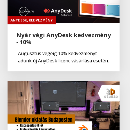
ANYDESK
,
KEDVEZMÉNY
Nyár végi AnyDesk kedvezmény
- 10%
Augusztus végéig 10% kedvezményt
adunk új AnyDesk licenc vásárlása esetén.