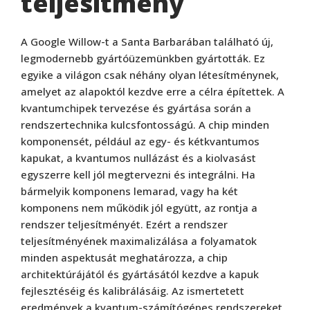
teljesítmény
A Google Willow-t a Santa Barbarában található új,
legmodernebb gyártóüzemünkben gyártották. Ez
egyike a világon csak néhány olyan létesítménynek,
amelyet az alapoktól kezdve erre a célra építettek. A
kvantumchipek tervezése és gyártása során a
rendszertechnika kulcsfontosságú. A chip minden
komponensét, például az egy- és kétkvantumos
kapukat, a kvantumos nullázást és a kiolvasást
egyszerre kell jól megtervezni és integrálni. Ha
bármelyik komponens lemarad, vagy ha két
komponens nem működik jól együtt, az rontja a
rendszer teljesítményét. Ezért a rendszer
teljesítményének maximalizálása a folyamatok
minden aspektusát meghatározza, a chip
architektúrájától és gyártásától kezdve a kapuk
fejlesztéséig és kalibrálásáig. Az ismertetett
eredmények a kvantum-számítógépes rendszereket