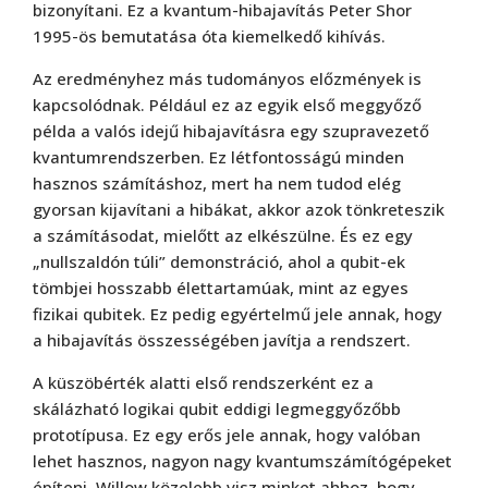
bizonyítani. Ez a kvantum-hibajavítás Peter Shor
1995-ös bemutatása óta kiemelkedő kihívás.
Az eredményhez más tudományos előzmények is
kapcsolódnak. Például ez az egyik első meggyőző
példa a valós idejű hibajavításra egy szupravezető
kvantumrendszerben. Ez létfontosságú minden
hasznos számításhoz, mert ha nem tudod elég
gyorsan kijavítani a hibákat, akkor azok tönkreteszik
a számításodat, mielőtt az elkészülne. És ez egy
„nullszaldón túli” demonstráció, ahol a qubit-ek
tömbjei hosszabb élettartamúak, mint az egyes
fizikai qubitek. Ez pedig egyértelmű jele annak, hogy
a hibajavítás összességében javítja a rendszert.
A küszöbérték alatti első rendszerként ez a
skálázható logikai qubit eddigi legmeggyőzőbb
prototípusa. Ez egy erős jele annak, hogy valóban
lehet hasznos, nagyon nagy kvantumszámítógépeket
építeni. Willow közelebb visz minket ahhoz, hogy