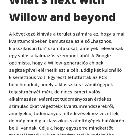
Willow and beyond
A következő kihívás a terület számára az, hogy a mai
kvantumchipeken bemutassa az első „hasznos,
klasszikuson túli” számításokat, amelyek relevánsak
egy valós alkalmazás szempontjából. A Google
optimista, hogy a Willow-generációs chipek
segítségével elérhetik ezt a célt. Eddig két különálló
kísérlettípus volt. Egyrészt lefuttatták az RCS
benchmarkot, amely a klasszikus számítógépek
teljesítményét méri, de nincs ismert valós
alkalmazása. Másrészt tudományosan érdekes
szimulációkat végeztekk kvantumrendszerekről,
amelyek új tudományos felfedezésekhez vezettek,
de még mindig a klasszikus számítógépek hatókörén
belül vannak. Céljuk, hogy egyszerre mindkettőt
megvalósítsák. Olyan algoritmusok birodalmába