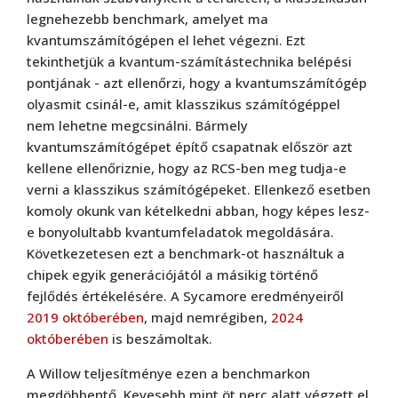
legnehezebb benchmark, amelyet ma
kvantumszámítógépen el lehet végezni. Ezt
tekinthetjük a kvantum-számítástechnika belépési
pontjának - azt ellenőrzi, hogy a kvantumszámítógép
olyasmit csinál-e, amit klasszikus számítógéppel
nem lehetne megcsinálni. Bármely
kvantumszámítógépet építő csapatnak először azt
kellene ellenőriznie, hogy az RCS-ben meg tudja-e
verni a klasszikus számítógépeket. Ellenkező esetben
komoly okunk van kételkedni abban, hogy képes lesz-
e bonyolultabb kvantumfeladatok megoldására.
Következetesen ezt a benchmark-ot használtuk a
chipek egyik generációjától a másikig történő
fejlődés értékelésére. A Sycamore eredményeiről
2019 októberében
, majd nemrégiben,
2024
októberében
is beszámoltak.
A Willow teljesítménye ezen a benchmarkon
megdöbbentő. Kevesebb mint öt perc alatt végzett el