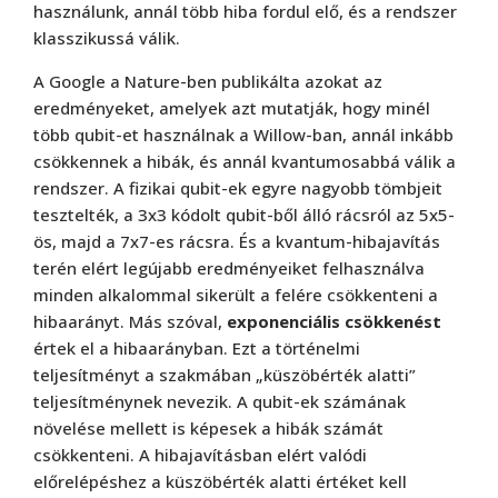
használunk, annál több hiba fordul elő, és a rendszer
klasszikussá válik.
A Google a Nature-ben publikálta azokat az
eredményeket, amelyek azt mutatják, hogy minél
több qubit-et használnak a Willow-ban, annál inkább
csökkennek a hibák, és annál kvantumosabbá válik a
rendszer. A fizikai qubit-ek egyre nagyobb tömbjeit
tesztelték, a 3x3 kódolt qubit-ből álló rácsról az 5x5-
ös, majd a 7x7-es rácsra. És a kvantum-hibajavítás
terén elért legújabb eredményeiket felhasználva
minden alkalommal sikerült a felére csökkenteni a
hibaarányt. Más szóval,
exponenciális csökkenést
értek el a hibaarányban. Ezt a történelmi
teljesítményt a szakmában „küszöbérték alatti”
teljesítménynek nevezik. A qubit-ek számának
növelése mellett is képesek a hibák számát
csökkenteni. A hibajavításban elért valódi
előrelépéshez a küszöbérték alatti értéket kell