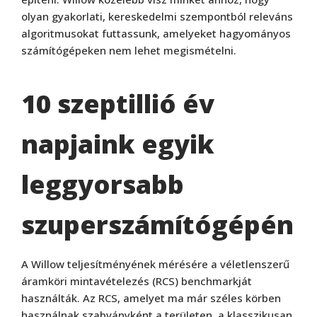
olyan gyakorlati, kereskedelmi szempontból releváns
algoritmusokat futtassunk, amelyeket hagyományos
számítógépeken nem lehet megismételni.
10 szeptillió év
napjaink egyik
leggyorsabb
szuperszámítógépén
A Willow teljesítményének mérésére a véletlenszerű
áramköri mintavételezés (RCS) benchmarkját
használták. Az RCS, amelyet ma már széles körben
használnak szabványként a területen, a klasszikusan