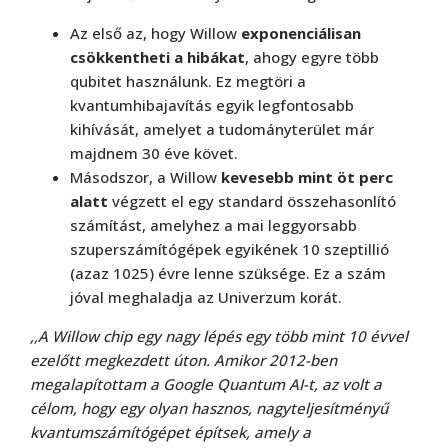
Az első az, hogy Willow
exponenciálisan
csökkentheti a hibákat
, ahogy egyre több
qubitet használunk. Ez megtöri a
kvantumhibajavítás egyik legfontosabb
kihívását, amelyet a tudományterület már
majdnem 30 éve követ.
Másodszor, a Willow
kevesebb mint öt perc
alatt
végzett el egy standard összehasonlító
számítást, amelyhez a mai leggyorsabb
szuperszámítógépek egyikének 10 szeptillió
(azaz 1025) évre lenne szüksége. Ez a szám
jóval meghaladja az Univerzum korát.
,,A Willow chip egy nagy lépés egy több mint 10 évvel
ezelőtt megkezdett úton. Amikor 2012-ben
megalapítottam a Google Quantum AI-t, az volt a
célom, hogy egy olyan hasznos, nagyteljesítményű
kvantumszámítógépet építsek, amely a