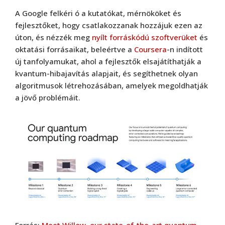
A Google felkéri ó a kutatókat, mérnököket és
fejlesztőket, hogy csatlakozzanak hozzájuk ezen az
úton, és nézzék meg
nyílt forráskódú szoftverüket
és
oktatási forrásaikat, beleértve a
Coursera
-n indított
új tanfolyamukat, ahol a fejlesztők elsajátíthatják a
kvantum-hibajavítás alapjait, és segíthetnek olyan
algoritmusok létrehozásában, amelyek megoldhatják
a jövő problémáit.
Forrás:
Meet Willow, our state-of-the-art quantum