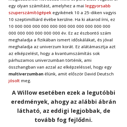
egy olyan számítást, amelyhez a mai
leggyorsabb
szuperszámítógépek
egyikének 10 a 25-diken vagyis
10 szeptimilliárd évébe kerülne. Ha ki akarod írni, ez
10 000 000 000 000 000 000 000 000 000 000 000
000 000 000 000 000 000 év. Ez az észbontó szám
meghaladja a fizikában ismert időskálákat, és jóval
meghaladja az univerzum korát. Ez alátámasztja azt
az elképzelést, hogy a kvantumszámítás sok
párhuzamos univerzumban történik, ami
összhangban van azzal az elképzeléssel, hogy egy
multiverzumban
élünk, amit először David Deutsch
jósolt
meg.
A Willow esetében ezek a legutóbbi
eredmények, ahogy az alábbi ábrán
látható, az eddigi legjobbak, de
tovább fog fejlődni.