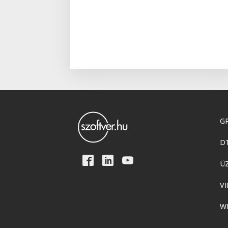
GR
D
Ü
VI
W