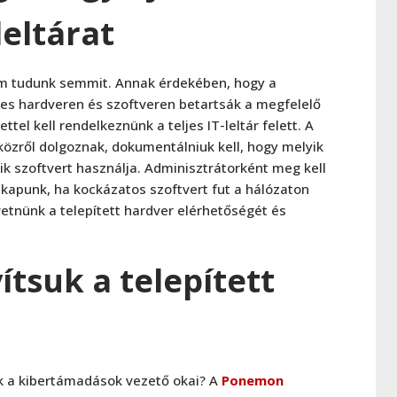
leltárat
em tudunk semmit. Annak érdekében, hogy a
zes hardveren és szoftveren betartsák a megfelelő
ettel kell rendelkeznünk a teljes IT-leltár felett. A
özről dolgoznak, dokumentálniuk kell, hogy melyik
k szoftvert használja. Adminisztrátorként meg kell
 kapunk, ha kockázatos szoftvert fut a hálózaton
etnünk a telepített hardver elérhetőségét és
ítsuk a telepített
ek a kibertámadások vezető okai? A
Ponemon