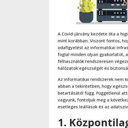
A Covid-járvány kezdete óta a hi
mint korábban. Viszont fontos, 
odafigyelést az informatikai infr
foglal minden olyan gyakorlatot, 
felhasználók rendszeresen végezn
hálózatok egészségét és biztonsá
Az informatikai rendszerek nem k
abban a tekintetben, hogy egészs
betartásától függ. Függetlenül at
vagyunk, fontoljuk meg a követke
esetleges leállások és az adatsz
1. Központila