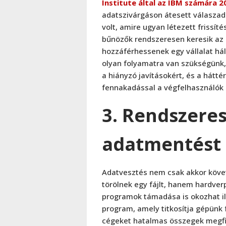
Institute által az IBM számára 
adatszivárgáson átesett válaszad
volt, amire ugyan létezett frissí
bűnözők rendszeresen keresik az 
hozzáférhessenek egy vállalat h
olyan folyamatra van szükségünk,
a hiányzó javításokért, és a hátté
fennakadással a végfelhasználók
3. Rendszere
adatmentést
Adatvesztés nem csak akkor követ
törölnek egy fájlt, hanem hardve
programok támadása is okozhat ily
program, amely titkosítja gépünk f
cégeket hatalmas összegek megfiz