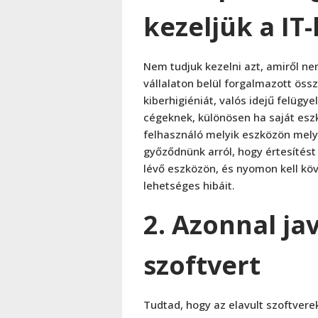
kezeljük a IT-
Nem tudjuk kezelni azt, amiről n
vállalaton belül forgalmazott öss
kiberhigiéniát, valós idejű felügyel
cégeknek, különösen ha saját eszk
felhasználó melyik eszközön melyi
győződnünk arról, hogy értesítést
lévő eszközön, és nyomon kell köv
lehetséges hibáit.
2. Azonnal jav
szoftvert
Tudtad, hogy az elavult szoftver