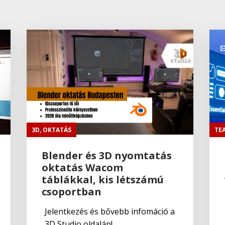
3D
,
OKTATÁS
TE
Blender és 3D nyomtatás
oktatás Wacom
táblákkal, kis létszámú
csoportban
Jelentkezés és bővebb infomáció a
3D Studio oldalán!