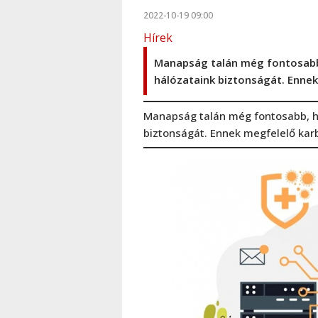
2022-10-19 09:00
Hírek
Manapság talán még fontosabb,
hálózataink biztonságát. Ennek
Manapság talán még fontosabb, ho
biztonságát. Ennek megfelelő karb