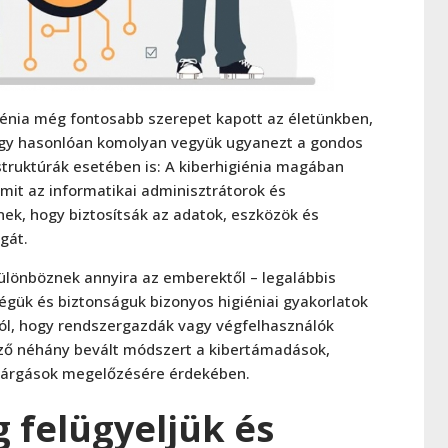
giénia még fontosabb szerepet kapott az életünkben,
hogy hasonlóan komolyan vegyük ugyanezt a gondos
astruktúrák esetében is: A kiberhigiénia magában
amit az informatikai adminisztrátorok és
ek, hogy biztosítsák az adatok, eszközök és
gát.
ülönböznek annyira az emberektől – legalábbis
égük és biztonságuk bizonyos higiéniai gyakorlatok
tól, hogy rendszergazdák vagy végfelhasználók
ző néhány bevált módszert a kibertámadások,
ivárgások megelőzésére érdekében.
g felügyeljük és