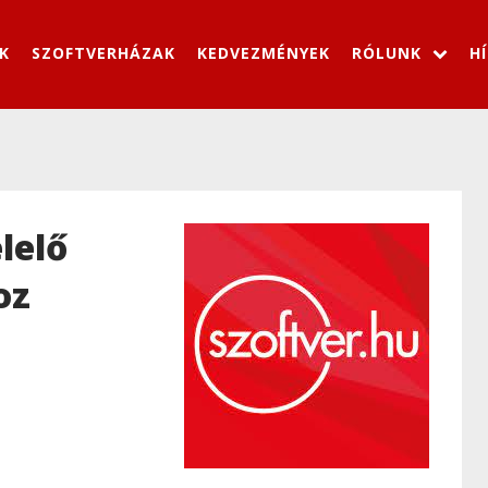
K
SZOFTVERHÁZAK
KEDVEZMÉNYEK
RÓLUNK
H
lelő
oz