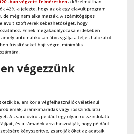
2020 -ban végzett felmérésben
a közelmúltban
ók 42%-a jelezte, hogy az ok egy elavult program
tés, de még nem alkalmazták. A számítógépes
elavult szoftverek sebezhetőségét, hogy
álózatához. Ennek megakadályozása érdekében
 amely automatikusan átvizsgálja a teljes hálózatot
rben frissítéseket hajt végre, minimális
 számára.
sen végezzünk
kezik be, amikor a végfelhasználók véletlenül
rproblémák, áramkimaradás vagy rosszindulatú
et. A zsarolóvírus például egy olyan rosszindulatú
ájljait, és a támadók arra használják, hogy például
etésére kényszerítve, zsarolják őket az adataik