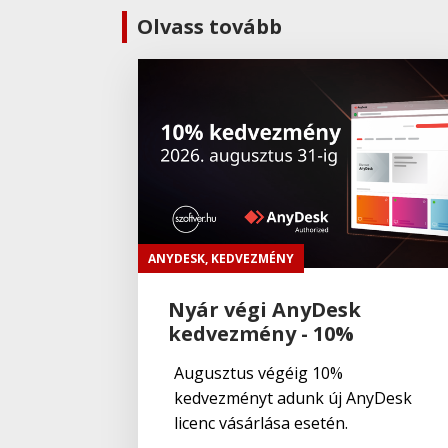
Olvass tovább
ANYDESK
,
KEDVEZMÉNY
Nyár végi AnyDesk
kedvezmény - 10%
Augusztus végéig 10%
kedvezményt adunk új AnyDesk
licenc vásárlása esetén.