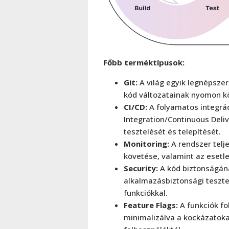
Főbb terméktípusok:
Git:
A világ egyik legnépszer
kód változatainak nyomon k
CI/CD:
A folyamatos integrác
Integration/Continuous Deliv
tesztelését és telepítését.
Monitoring:
A rendszer tel
követése, valamint az esetl
Security:
A kód biztonságána
alkalmazásbiztonsági teszte
funkciókkal.
Feature Flags:
A funkciók fo
minimalizálva a kockázatoka