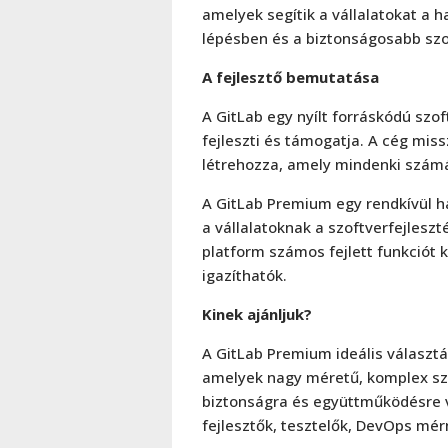
amelyek segítik a vállalatokat a 
lépésben és a biztonságosabb szo
A fejlesztő bemutatása
A GitLab egy nyílt forráskódú szof
fejleszti és támogatja. A cég miss
létrehozza, amely mindenki számá
A GitLab Premium egy rendkívül h
a vállalatoknak a szoftverfejlesz
platform számos fejlett funkciót k
igazíthatók.
Kinek ajánljuk?
A GitLab Premium ideális választá
amelyek nagy méretű, komplex szo
biztonságra és együttműködésre va
fejlesztők, tesztelők, DevOps mé