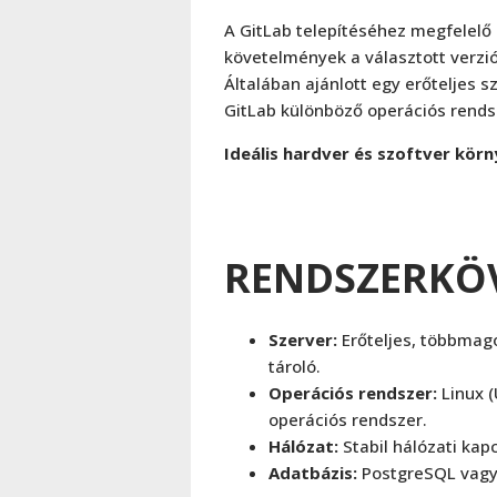
A GitLab telepítéséhez megfelelő
követelmények a választott verzió
Általában ajánlott egy erőteljes 
GitLab különböző operációs rends
Ideális hardver és szoftver körn
RENDSZERKÖ
Szerver:
Erőteljes, többmag
tároló.
Operációs rendszer:
Linux (
operációs rendszer.
Hálózat:
Stabil hálózati kap
Adatbázis:
PostgreSQL vag