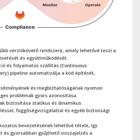
űbb verziókövető rendszere, amely lehetővé teszi a
övetését és együttműködését.
ió és folyamatos szállítás (Continuous
ery) pipeline automatizálja a kód építését,
jesítményének és megbízhatóságának nyomon
eges problémák gyors azonosítása.
k biztosítása statikus és dinamikus
léssel, függőségvizsgálattal és egyéb biztonsági
kozatos bevezetésének lehetővé tétele, így
t és gyorsabban gyűjthető visszajelzés a