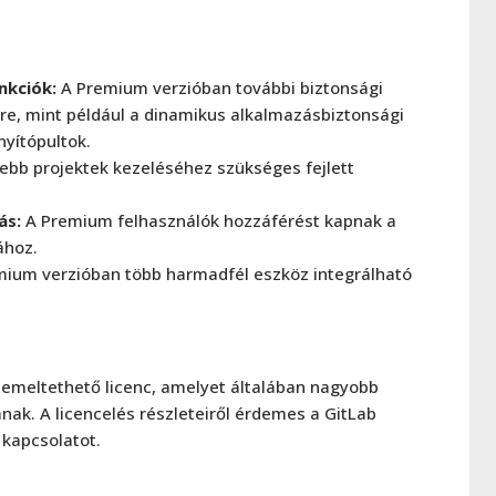
nkciók:
A Premium verzióban további biztonsági
re, mint például a dinamikus alkalmazásbiztonsági
nyítópultok.
bb projektek kezeléséhez szükséges fejlett
ás:
A Premium felhasználók hozzáférést kapnak a
ához.
ium verzióban több harmadfél eszköz integrálható
emeltethető licenc, amelyet általában nagyobb
nak. A licencelés részleteiről érdemes a GitLab
 kapcsolatot.