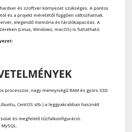
 hardver és szoftver környezet szükséges. A pontos
tól és a projekt méretétől függően változhatnak.
szerver, elegendő memória és tárolókapacitás. A
zereken (Linux, Windows, macOS) is futtatható.
yezet:
VETELMÉNYEK
os processzor, nagy mennyiségű RAM és gyors SSD
Ubuntu, CentOS stb.) a leggyakrabban használt
csolat és megfelelő tűzfalkonfiguráció.
y MySQL.