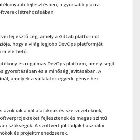
hatékonyabb fejlesztésben, a gyorsabb piacra
ftverek létrehozásában.
tverfejlesztő cég, amely a GitLab platformot
ziója, hogy a világ legjobb DevOps platformját
ra elérhető.
atékony és rugalmas DevOps platform, amely segít
tés gyorsításában és a minőség javításában. A
ínál, amelyek a vállalatok egyedi igényeihez
s azoknak a vállalatoknak és szervezeteknek,
ftverprojekteket fejlesztenek és magas szintű
n szükségük. A szoftvert jól tudják használni
rnökök és projektmenedzserek.