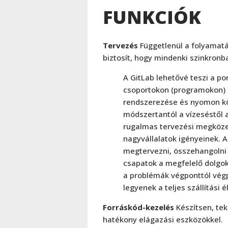
FUNKCIÓK
Tervezés
Függetlenül a folyamatá
biztosít, hogy mindenki szinkron
A GitLab lehetővé teszi a po
csoportokon (programokon) 
rendszerezése és nyomon kö
módszertantól a vízeséstől 
rugalmas tervezési megközel
nagyvállalatok igényeinek. 
megtervezni, összehangolni
csapatok a megfelelő dolgo
a problémák végponttól vég
legyenek a teljes szállítási é
Forráskód-kezelés
Készítsen, tek
hatékony elágazási eszközökkel.