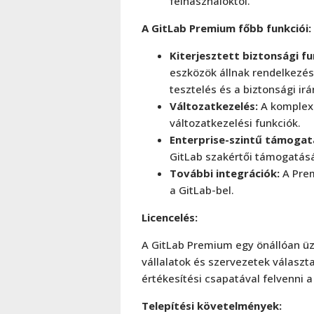
felhasználóktól.
A GitLab Premium főbb funkciói:
Kiterjesztett biztonsági fu
eszközök állnak rendelkezés
tesztelés és a biztonsági irá
Változatkezelés:
A komplexe
változatkezelési funkciók.
Enterprise-szintű támogat
GitLab szakértői támogatás
További integrációk:
A Prem
a GitLab-bel.
Licencelés:
A GitLab Premium egy önállóan üz
vállalatok és szervezetek választa
értékesítési csapatával felvenni a
Telepítési követelmények: