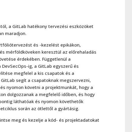
tól, a GitLab hatékony tervezési eszközöket
ban maradjon.
rtfóliótervezést és -kezelést epikákon,
és mérföldköveken keresztül az előrehaladás
vetése érdekében. Függetlenül a
a DevSecOps-ig, a GitLab egyszerű és
ítése megfelel a kis csapatok és a
A GitLab segít a csapatoknak megszervezni,
 és nyomon követni a projektmunkát, hogy a
kon dolgozzanak a megfelelő időben, és hogy
pontig láthatóak és nyomon követhetők
letciklus során az ötlettől a gyártásig.
intse meg és kezelje a kód- és projektadatokat