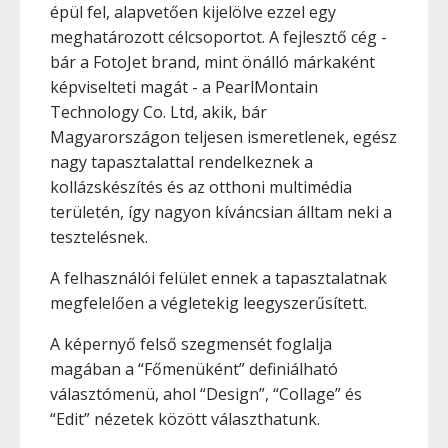
épül fel, alapvetően kijelölve ezzel egy
meghatározott célcsoportot. A fejlesztő cég -
bár a FotoJet brand, mint önálló márkaként
képviselteti magát - a PearlMontain
Technology Co. Ltd, akik, bár
Magyarországon teljesen ismeretlenek, egész
nagy tapasztalattal rendelkeznek a
kollázskészítés és az otthoni multimédia
területén, így nagyon kíváncsian álltam neki a
tesztelésnek.
A felhasználói felület ennek a tapasztalatnak
megfelelően a végletekig leegyszerűsített.
A képernyő felső szegmensét foglalja
magában a “Főmenüként” definiálható
választómenü, ahol “Design”, “Collage” és
“Edit” nézetek között választhatunk.