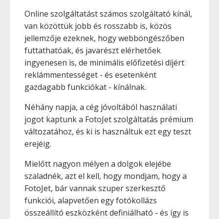
Online szolgáltatást számos szolgáltató kínál,
van közöttük jobb és rosszabb is, közös
jellemzője ezeknek, hogy webböngészőben
futtathatóak, és javarészt elérhetőek
ingyenesen is, de minimális előfizetési díjért
reklámmentességet - és esetenként
gazdagabb funkciókat - kínálnak.
Néhány napja, a cég jóvoltából használati
jogot kaptunk a FotoJet szolgáltatás prémium
változatához, és ki is használtuk ezt egy teszt
erejéig.
Mielőtt nagyon mélyen a dolgok elejébe
szaladnék, azt el kell, hogy mondjam, hogy a
FotoJet, bár vannak szuper szerkesztő
funkciói, alapvetően egy fotókollázs
összeállító eszközként definiálható - és így is