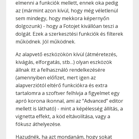
elmenni a funkciók mellett, ennek oka pedig
az (mármint azon kívül, hogy még véletlenül
sem mindegy, hogy mekkora képernyőn
dolgozunk) - hogy a Fotojet kivállóan teszi a
dolgát. Ezek a szerkesztési funkciók és filterek
működnek. Jól működnek.
Az alapvető eszközökön kívül (átméretezés,
kivágás, elforgatás, stb…) olyan eszközök
állnak itt a felhasználó rendelkezésére
(amennyiben előfizet, mert igen az
alapverziótól eltérő funkciókra és extra
tartalomra a szoftver felhívja a figyelmet egy
apró korona ikonnal, ami az “Advanced” editor
mellett is látható) - mint a képélesség állítás, a
vignetta effekt, a köd eltávolítása, vagy a
fókusz áthelyezése.
Hazudnék, ha azt mondanám, hogy sokat