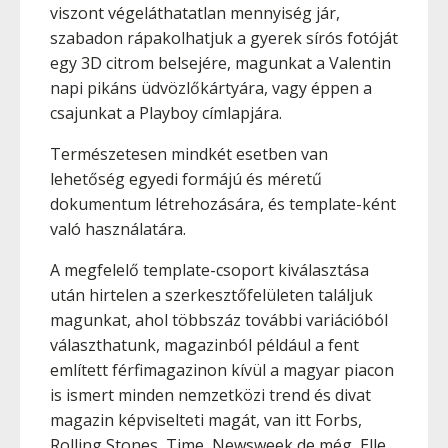
viszont végeláthatatlan mennyiség jár,
szabadon rápakolhatjuk a gyerek sírós fotóját
egy 3D citrom belsejére, magunkat a Valentin
napi pikáns üdvözlőkártyára, vagy éppen a
csajunkat a Playboy címlapjára.
Természetesen mindkét esetben van
lehetőség egyedi formájú és méretű
dokumentum létrehozására, és template-ként
való használatára.
A megfelelő template-csoport kiválasztása
után hirtelen a szerkesztőfelületen találjuk
magunkat, ahol többszáz további variációból
választhatunk, magazinból például a fent
említett férfimagazinon kívül a magyar piacon
is ismert minden nemzetközi trend és divat
magazin képviselteti magát, van itt Forbs,
Rolling Stones, Time, Newsweek de még Elle