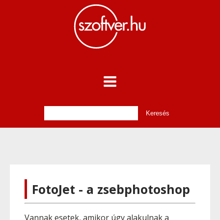
FotoJet - a zsebphotoshop
Vannak esetek, amikor úgy alakulnak a