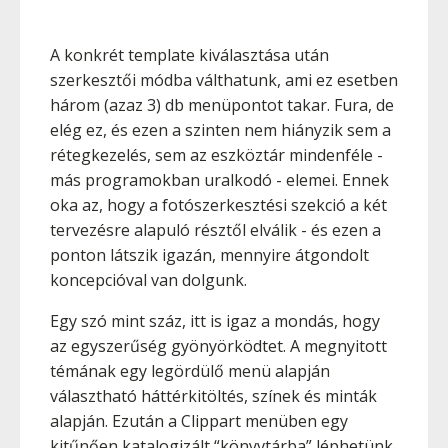
A konkrét template kiválasztása után
szerkesztői módba válthatunk, ami ez esetben
három (azaz 3) db menüpontot takar. Fura, de
elég ez, és ezen a szinten nem hiányzik sem a
rétegkezelés, sem az eszköztár mindenféle -
más programokban uralkodó - elemei. Ennek
oka az, hogy a fotószerkesztési szekció a két
tervezésre alapuló résztől elválik - és ezen a
ponton látszik igazán, mennyire átgondolt
koncepcióval van dolgunk.
Egy szó mint száz, itt is igaz a mondás, hogy
az egyszerűség gyönyörködtet. A megnyitott
témának egy legördülő menü alapján
választható háttérkitöltés, színek és minták
alapján. Ezután a Clippart menüben egy
kitűnően katalogizált “könyvtárba” léphetünk,