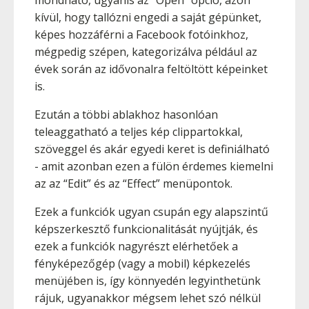
mondható, ugyanis az “Open” opció, azon
kívül, hogy tallózni engedi a saját gépünket,
képes hozzáférni a Facebook fotóinkhoz,
mégpedig szépen, kategorizálva például az
évek során az idővonalra feltöltött képeinket
is.
Ezután a többi ablakhoz hasonlóan
teleaggatható a teljes kép clippartokkal,
szöveggel és akár egyedi keret is definiálható
- amit azonban ezen a fülön érdemes kiemelni
az az “Edit” és az “Effect” menüpontok.
Ezek a funkciók ugyan csupán egy alapszintű
képszerkesztő funkcionalitását nyújtják, és
ezek a funkciók nagyrészt elérhetőek a
fényképezőgép (vagy a mobil) képkezelés
menüjében is, így könnyedén legyinthetünk
rájuk, ugyanakkor mégsem lehet szó nélkül