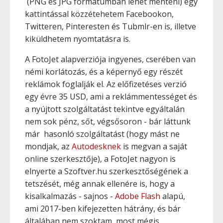
(PNG és JPG formátumban lehet menteni) egy
kattintással közzétehetem Facebookon,
Twitteren, Pinteresten és Tubmlr-en is, illetve
kiküldhetem nyomtatásra is.
A FotoJet alapverziója ingyenes, cserében van
némi korlátozás, és a képernyő egy részét
reklámok foglalják el. Az előfizetéses verzió
egy évre 35 USD, ami a reklámmentességet és
a nyújtott szolgáltatást tekintve egyáltalán
nem sok pénz, sőt, végsősoron - bár láttunk
már hasonló szolgáltatást (hogy mást ne
mondjak, az
Autodesknek
is megvan a saját
online szerkesztője), a FotoJet nagyon is
elnyerte a Szoftver.hu szerkesztőségének a
tetszését, még annak ellenére is, hogy a
kisalkalmazás - sajnos -
Adobe Flash
alapú,
ami 2017-ben kifejezetten hátrány, és bár
általában nem szoktam, most mégis