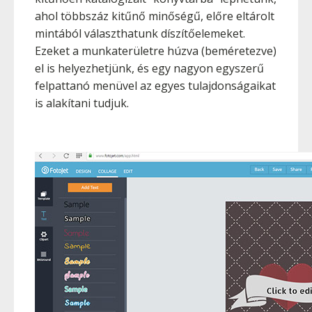
ahol többszáz kitűnő minőségű, előre eltárolt
mintából választhatunk díszítőelemeket.
Ezeket a munkaterületre húzva (beméretezve)
el is helyezhetjünk, és egy nagyon egyszerű
felpattanó menüvel az egyes tulajdonságaikat
is alakítani tudjuk.