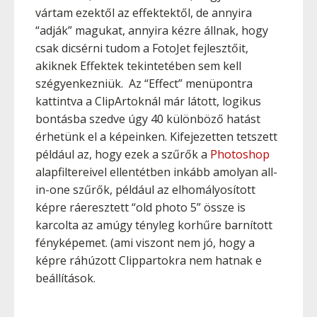
vártam ezektől az effektektől, de annyira
“adják” magukat, annyira kézre állnak, hogy
csak dicsérni tudom a FotoJet fejlesztőit,
akiknek Effektek tekintetében sem kell
szégyenkezniük. Az “Effect” menüpontra
kattintva a ClipArtoknál már látott, logikus
bontásba szedve úgy 40 különböző hatást
érhetünk el a képeinken. Kifejezetten tetszett
például az, hogy ezek a szűrők a
Photoshop
alapfiltereivel ellentétben inkább amolyan all-
in-one szűrők, például az elhomályosított
képre ráeresztett “old photo 5” össze is
karcolta az amúgy tényleg korhűre barnított
fényképemet. (ami viszont nem jó, hogy a
képre ráhúzott Clippartokra nem hatnak e
beállítások.