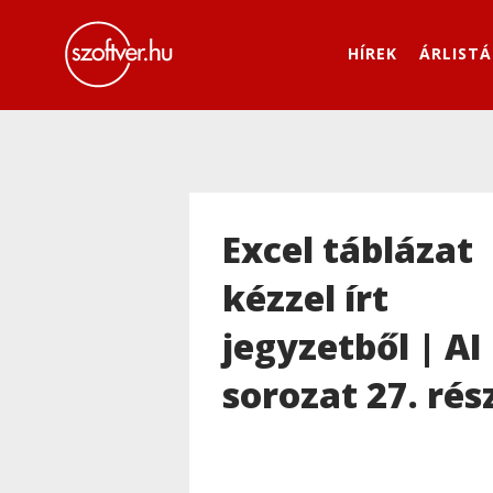
HÍREK
ÁRLISTÁ
Excel táblázat
kézzel írt
jegyzetből | AI
sorozat 27. rés