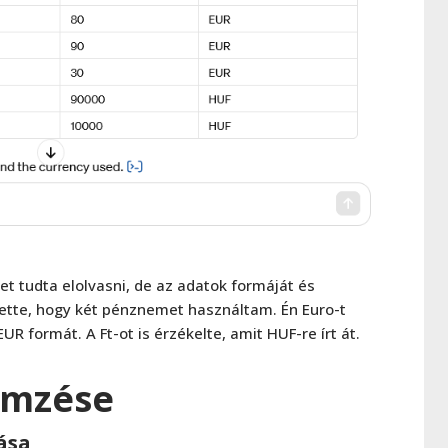
t tudta elolvasni, de az adatok formáját és
vette, hogy két pénznemet használtam. Én Euro-t
UR formát. A Ft-ot is érzékelte, amit HUF-re írt át.
emzése
ása