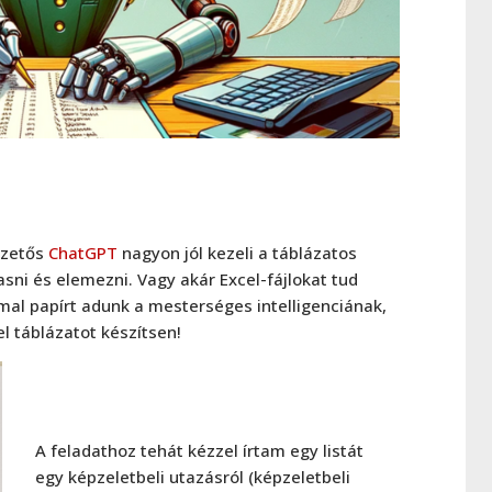
izetős
ChatGPT
nagyon jól kezeli a táblázatos
asni és elemezni. Vagy akár Excel-fájlokat tud
mal papírt adunk a mesterséges intelligenciának,
el táblázatot készítsen!
A feladathoz tehát kézzel írtam egy listát
egy képzeletbeli utazásról (képzeletbeli