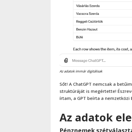
Az adatok immár digitálisak
Sőt! A ChatGPT nemcsak a betűime
struktúráját is megértette! Észre
írtam, a GPT beírta a nemzetközi E
Az adatok el
Pénznemek szétválaszt