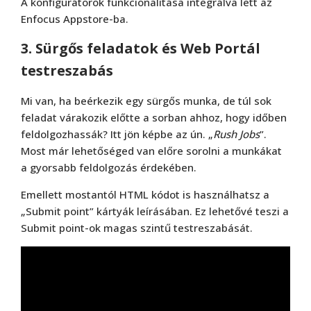
A konfigurátorok funkcionalitása integrálva lett az
Enfocus Appstore-ba.
3. Sürgős feladatok és Web Portál
testreszabás
Mi van, ha beérkezik egy sürgős munka, de túl sok
feladat várakozik előtte a sorban ahhoz, hogy időben
feldolgozhassák? Itt jön képbe az ún. „
Rush Jobs
”.
Most már lehetőséged van előre sorolni a munkákat
a gyorsabb feldolgozás érdekében.
Emellett mostantól HTML kódot is használhatsz a
„Submit point” kártyák leírásában. Ez lehetővé teszi a
Submit point-ok magas szintű testreszabását.