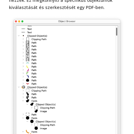
nézzék. Ez megkönnyíti a specifikus objektumok
kiválasztását és szerkesztését egy PDF-ben.