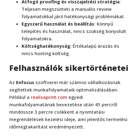
Átfogó proofing és visszajelzési stratégia
:
Teljesen megszünteti a manuális review
folyamatokkal járó hatékonysági problémákat.
Egyszerű használat és beállítás
: Könnyű
telepítés és használat, nincs szükség bonyolult
folyamatokra.
Költséghatékonyság
: Értékalapú árazás és
nincs hosting költség.
Felhasználók sikertörténetei
Az
Enfocus
szoftverei már számos vállalkozásnak
segítettek munkafolyamataik optimalizálásában.
Például a
realisaprint.com
egyedi
munkafolyamatának bevezetése után 45 percről
mindössze 3 percre csökkent a nyomtatási
megrendelések kezelési ideje, ami jelentős termelési
időmegtakarítást eredményezett.