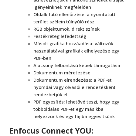
igényeinknek megfelelően
Oldalkifutó ellenőrzése: a nyomtatott
terület szélein túlnyúló rész
RGB objektumok, direkt színek
Festékréteg lefedettség
Másolt grafika hozzáadása: változók
használatával grafikák elhelyezése egy
PDF-ben
Alacsony felbontású képek támogatása
Dokumentum méretezése
Dokumentum elrendezése: a PDF-et
nyomdai vagy olvasói elrendezésként
rendezhetjük el
PDF egyesítés: lehetővé teszi, hogy egy
többoldalas PDF-et egy másikba
helyezzünk és egy fájlba egyesítsünk
Enfocus Connect YOU: