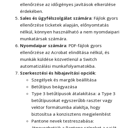
ellenőrzése az időigényes javítások elkerülése
érdekében.
Sales és ügyfélszolgálat számára
: Fájlok gyors
ellenőrzése ticketek alapján, előnyomtatás
nélkül, könnyen használható a nem nyomdaipari
munkatársak számára.
Nyomdaipar számára
: PDF-fájlok gyors
ellenőrzése az Acrobat elindítása nélkül, és
munkák küldése közvetlenül a Switch
automatizálási munkafolyamatokba.
Szerkesztési és hibajavítási opciók
:
Szegélyek és margók beállítása
Betűtípus beágyazása
Type 3 betűtípusok átalakítása: a Type 3
betűtípusokat egyszerűbb raszter vagy
vektor formátumba alakítja, hogy
biztosítsa a konzisztens megjelenítést
Pantone nevek testreszabása:
átnevezhetjük a Pantone színeket a saját