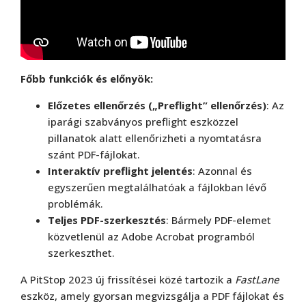
Főbb funkciók és előnyök:
Előzetes ellenőrzés („Preflight” ellenőrzés)
: Az
iparági szabványos preflight eszközzel
pillanatok alatt ellenőrizheti a nyomtatásra
szánt PDF-fájlokat.
Interaktív preflight jelentés
: Azonnal és
egyszerűen megtalálhatóak a fájlokban lévő
problémák.
Teljes PDF-szerkesztés
: Bármely PDF-elemet
közvetlenül az Adobe Acrobat programból
szerkeszthet.
A PitStop 2023 új frissítései közé tartozik a
FastLane
eszköz, amely gyorsan megvizsgálja a PDF fájlokat és