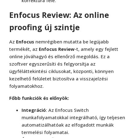
korrektúra felé.
Enfocus Review: Az online
proofing új szintje
Az
Enfocus
nemrégiben mutatta be legújabb
termékét, az
Enfocus
Review
-t, amely egy fejlett
online jóváhagyó és ellenőrző megoldás. Ez a
szoftver egyszerűsíti és felgyorsítja az
ügyféláttekintési ciklusokat, központi, könnyen
kezelhető felületet biztosítva a visszajelzési
folyamatokhoz.
Főbb funkciók és előnyök:
Integráció
: Az Enfocus Switch
munkafolyamatokkal integrálható, így teljesen
automatizálhatóak az elfogadott munkák
termelési folyamatai.