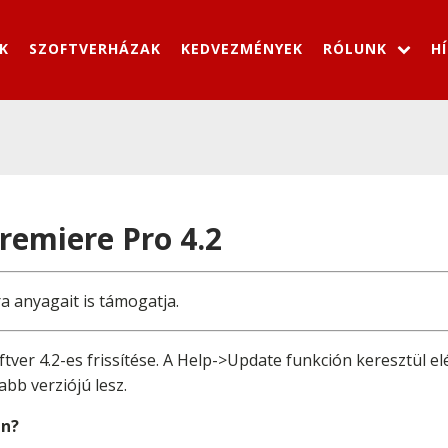
K
SZOFTVERHÁZAK
KEDVEZMÉNYEK
RÓLUNK
H
Premiere Pro 4.2
 anyagait is támogatja.
tver 4.2-es frissítése. A Help->Update funkción keresztül e
bb verziójú lesz.
en?