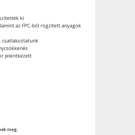
zítették ki
valamint az FPC-ből rögzített anyagok
. csatlakoztatunk
énycsökkenés
r jelentkezett
nnek meg.