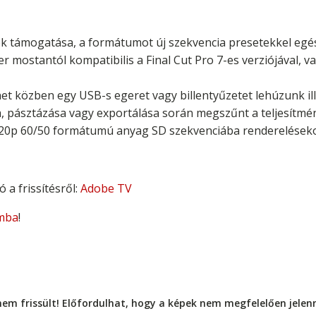
 támogatása, a formátumot új szekvencia presetekkel egés
er mostantól kompatibilis a Final Cut Pro 7-es verziójával, 
et közben egy USB-s egeret vagy billentyűzetet lehúzunk ill
a, pásztázása vagy exportálása során megszűnt a teljesítm
 720p 60/50 formátumú anyag SD szekvenciába rendereléseko
 a frissítésről:
Adobe TV
mba
!
nem frissült! Előfordulhat, hogy a képek nem megfelelően jele