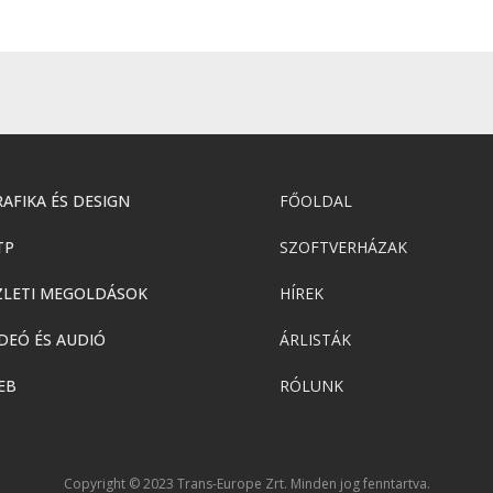
AFIKA ÉS DESIGN
FŐOLDAL
TP
SZOFTVERHÁZAK
ZLETI MEGOLDÁSOK
HÍREK
DEÓ ÉS AUDIÓ
ÁRLISTÁK
EB
RÓLUNK
Copyright © 2023 Trans-Europe Zrt. Minden jog fenntartva.