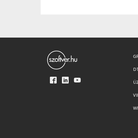
GR
D
Ü
VI
W