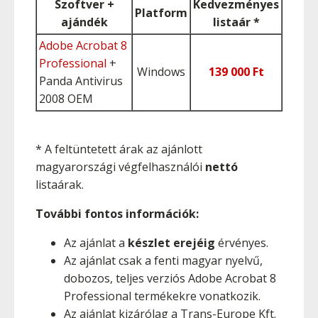
Szoftver +
Kedvezményes
Platform
ajándék
listaár *
Adobe Acrobat 8
Professional
+
Windows
139 000 Ft
Panda Antivirus
2008 OEM
* A feltüntetett árak az ajánlott
magyarországi végfelhasználói
nettó
listaárak.
További fontos információk:
Az ajánlat a
készlet erejéig
érvényes.
Az ajánlat csak a fenti magyar nyelvű,
dobozos, teljes verziós Adobe Acrobat 8
Professional termékekre vonatkozik.
Az ajánlat kizárólag a Trans-Europe Kft.