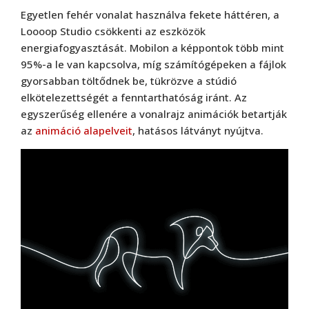
Egyetlen fehér vonalat használva fekete háttéren, a
Loooop Studio csökkenti az eszközök
energiafogyasztását. Mobilon a képpontok több mint
95%-a le van kapcsolva, míg számítógépeken a fájlok
gyorsabban töltődnek be, tükrözve a stúdió
elkötelezettségét a fenntarthatóság iránt. Az
egyszerűség ellenére a vonalrajz animációk betartják
az
animáció alapelveit
, hatásos látványt nyújtva.