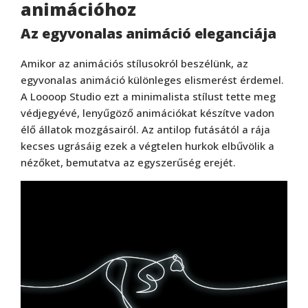
animációhoz
Az egyvonalas animáció eleganciája
Amikor az animációs stílusokról beszélünk, az
egyvonalas animáció különleges elismerést érdemel.
A Loooop Studio ezt a minimalista stílust tette meg
védjegyévé, lenyűgöző animációkat készítve vadon
élő állatok mozgásairól. Az antilop futásától a rája
kecses ugrásáig ezek a végtelen hurkok elbűvölik a
nézőket, bemutatva az egyszerűség erejét.