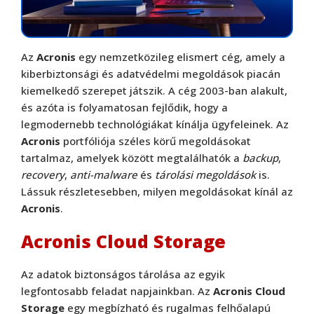
Az
Acronis
egy nemzetközileg elismert cég, amely a
kiberbiztonsági és adatvédelmi megoldások piacán
kiemelkedő szerepet játszik. A cég 2003-ban alakult,
és azóta is folyamatosan fejlődik, hogy a
legmodernebb technológiákat kínálja ügyfeleinek. Az
Acronis
portfóliója széles körű megoldásokat
tartalmaz, amelyek között megtalálhatók a
backup
,
recovery
,
anti-malware
és
tárolási megoldások
is.
Lássuk részletesebben, milyen megoldásokat kínál az
Acronis
.
Acronis Cloud Storage
Az adatok biztonságos tárolása az egyik
legfontosabb feladat napjainkban. Az
Acronis
Cloud
Storage
egy megbízható és rugalmas felhőalapú