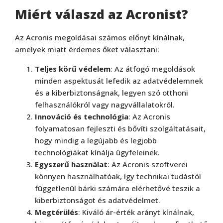
Miért válaszd az Acronist?
Az Acronis megoldásai számos előnyt kínálnak,
amelyek miatt érdemes őket választani:
Teljes körű védelem
: Az átfogó megoldások
minden aspektusát lefedik az adatvédelemnek
és a kiberbiztonságnak, legyen szó otthoni
felhasználókról vagy nagyvállalatokról.
Innováció és technológia
: Az Acronis
folyamatosan fejleszti és bővíti szolgáltatásait,
hogy mindig a legújabb és legjobb
technológiákat kínálja ügyfeleinek.
Egyszerű használat
: Az Acronis szoftverei
könnyen használhatóak, így technikai tudástól
függetlenül bárki számára elérhetővé teszik a
kiberbiztonságot és adatvédelmet.
Megtérülés
: Kiváló ár-érték arányt kínálnak,