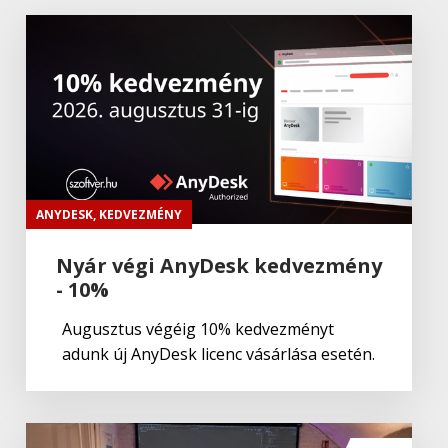
ANYDESK
,
KEDVEZMÉNY
Nyár végi AnyDesk kedvezmény
- 10%
Augusztus végéig 10% kedvezményt
adunk új AnyDesk licenc vásárlása esetén.