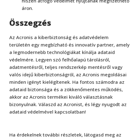
hiszen átfogó védelmet nyújtanak megfizethető
áron.
Összegzés
Az Acronis a kiberbiztonság és adatvédelem
területén egy megbízható és innovatív partner, amely
a legmodernebb technológiákat kínálja adataid
védelmére. Legyen szó felhőalapú tárolásról,
adatmentésről, teljes rendszerkép mentésről vagy
valós idejű kiberbiztonságról, az Acronis megoldásai
minden igényt kielégítenek. Ha fontos számodra az
adataid biztonsága és a zökkenőmentes működés,
akkor az Acronis termékei kiváló választásnak
bizonyulnak. Válaszd az Acronist, és légy nyugodt az
adataid védelmével kapcsolatban!
Ha érdekelnek további részletek, látogasd meg az