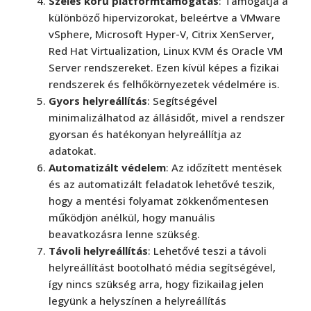
Széles körű platformtámogatás
: Támogatja a
különböző hipervizorokat, beleértve a VMware
vSphere, Microsoft Hyper-V, Citrix XenServer,
Red Hat Virtualization, Linux KVM és Oracle VM
Server rendszereket. Ezen kívül képes a fizikai
rendszerek és felhőkörnyezetek védelmére is.
Gyors helyreállítás
: Segítségével
minimalizálhatod az állásidőt, mivel a rendszer
gyorsan és hatékonyan helyreállítja az
adatokat.
Automatizált védelem
: Az időzített mentések
és az automatizált feladatok lehetővé teszik,
hogy a mentési folyamat zökkenőmentesen
működjön anélkül, hogy manuális
beavatkozásra lenne szükség.
Távoli helyreállítás
: Lehetővé teszi a távoli
helyreállítást bootolható média segítségével,
így nincs szükség arra, hogy fizikailag jelen
legyünk a helyszínen a helyreállítás