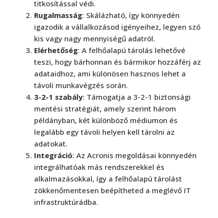
titkosítással védi.
Rugalmasság
: Skálázható, így könnyedén
igazodik a vállalkozásod igényeihez, legyen szó
kis vagy nagy mennyiségű adatról.
Elérhetőség
: A felhőalapú tárolás lehetővé
teszi, hogy bárhonnan és bármikor hozzáférj az
adataidhoz, ami különösen hasznos lehet a
távoli munkavégzés során.
3-2-1 szabály
: Támogatja a 3-2-1 biztonsági
mentési stratégiát, amely szerint három
példányban, két különböző médiumon és
legalább egy távoli helyen kell tárolni az
adatokat.
Integráció
: Az Acronis megoldásai könnyedén
integrálhatóak más rendszerekkel és
alkalmazásokkal, így a felhőalapú tárolást
zökkenőmentesen beépítheted a meglévő IT
infrastruktúrádba.