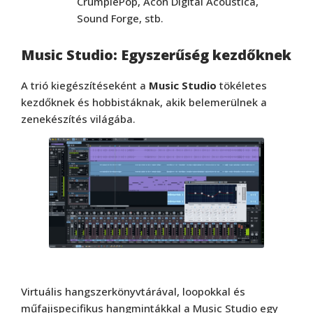
CrumplePop, Acon Digital Acoustica,
Sound Forge, stb.
Music Studio: Egyszerűség kezdőknek
A trió kiegészítéseként a
Music Studio
tökéletes
kezdőknek és hobbistáknak, akik belemerülnek a
zenekészítés világába.
Virtuális hangszerkönyvtárával, loopokkal és
műfajispecifikus hangmintákkal a Music Studio egy