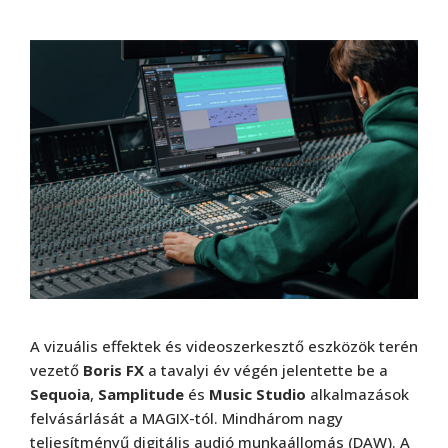
A vizuális effektek és videoszerkesztő eszközök terén
vezető
Boris FX
a tavalyi év végén jelentette be a
Sequoia
,
Samplitude
és
Music Studio
alkalmazások
felvásárlását a MAGIX-tól. Mindhárom nagy
teljesítményű digitális audió munkaállomás (DAW). A