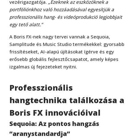
vezérigazgatója.
„Ezeknek az eszközöknek a
portfóliónkhoz való hozzáadásával egyesítjük a
professzionális hang- és videóprodukció legjobbjait
egy tető alatt.”
A Boris FX-nek nagy tervei vannak a Sequoia,
Samplitude és Music Studio termékekkel: gyorsabb
frissítéseket, AI-alapú újításokat ígérve és egy
erősebb globális fejlesztőcsapatot, amely képes
izgalmas új fejezeteket nyitni.
Professzionális
hangtechnika találkozása a
Boris FX innovációival
Sequoia: Az pontos hangzás
“aranystandardja”