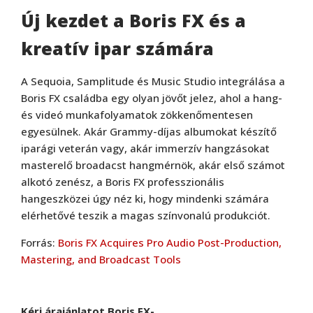
Új kezdet a Boris FX és a
kreatív ipar számára
A Sequoia, Samplitude és Music Studio integrálása a
Boris FX családba egy olyan jövőt jelez, ahol a hang-
és videó munkafolyamatok zökkenőmentesen
egyesülnek. Akár Grammy-díjas albumokat készítő
iparági veterán vagy, akár immerzív hangzásokat
masterelő broadacst hangmérnök, akár első számot
alkotó zenész, a Boris FX professzionális
hangeszközei úgy néz ki, hogy mindenki számára
elérhetővé teszik a magas színvonalú produkciót.
Forrás:
Boris FX Acquires Pro Audio Post-Production,
Mastering, and Broadcast Tools
Boris FX
Boris FX Suite
Kérj árajánlatot Boris FX-