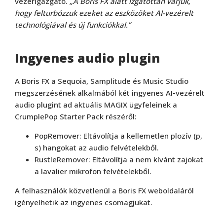
vezérigazgató.
„A Boris FX alatt izgatottan várjuk,
hogy felturbózzuk ezeket az eszközöket AI-vezérelt
technológiával és új funkciókkal.”
Ingyenes audio plugin
A Boris FX a Sequoia, Samplitude és Music Studio
megszerzésének alkalmából két ingyenes AI-vezérelt
audio plugint ad aktuális MAGIX ügyfeleinek a
CrumplePop Starter Pack részéről:
PopRemover: Eltávolítja a kellemetlen plozív (p,
s) hangokat az audio felvételekből.
RustleRemover: Eltávolítja a nem kívánt zajokat
a lavalier mikrofon felvételekből.
A felhasználók közvetlenül a Boris FX weboldaláról
igényelhetik az ingyenes csomagjukat.