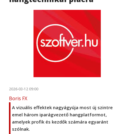
2026-03-12 09:00
Boris FX
A vizuális effektek nagyágyúja most új szintre
emel három iparágvezető hangplatformot,
amelyek profik és kezdők számára egyaránt
szólnak.