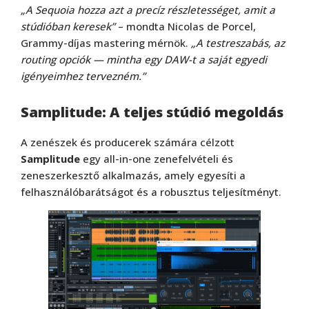
„A Sequoia hozza azt a precíz részletességet, amit a
stúdióban keresek”
– mondta Nicolas de Porcel,
Grammy-díjas mastering mérnök.
„A testreszabás, az
routing opciók — mintha egy DAW-t a saját egyedi
igényeimhez tervezném.”
Samplitude: A teljes stúdió megoldás
A zenészek és producerek számára célzott
Samplitude
egy all-in-one zenefelvételi és
zeneszerkesztő alkalmazás, amely egyesíti a
felhasználóbarátságot és a robusztus teljesítményt.