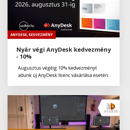
ANYDESK
,
KEDVEZMÉNY
Nyár végi AnyDesk kedvezmény
- 10%
Augusztus végéig 10% kedvezményt
adunk új AnyDesk licenc vásárlása esetén.