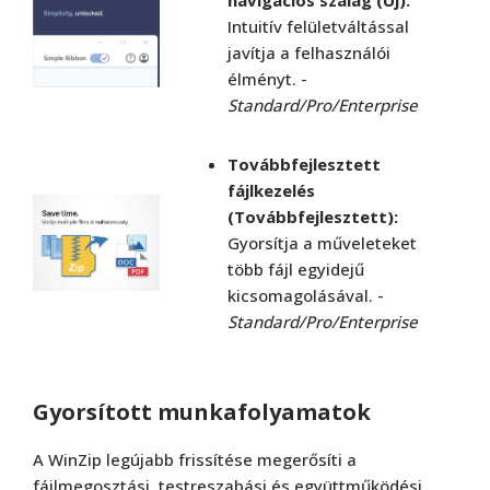
navigációs szalag (Új):
Intuitív felületváltással
javítja a felhasználói
élményt. -
Standard/Pro/Enterprise
Továbbfejlesztett
fájlkezelés
(Továbbfejlesztett):
Gyorsítja a műveleteket
több fájl egyidejű
kicsomagolásával. -
Standard/Pro/Enterprise
Gyorsított munkafolyamatok
A WinZip legújabb frissítése megerősíti a
fájlmegosztási, testreszabási és együttműködési