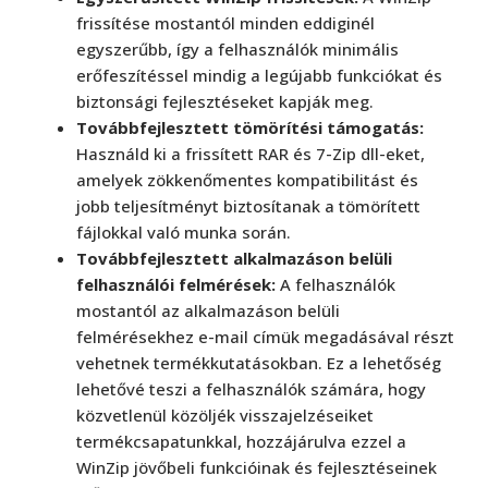
frissítése mostantól minden eddiginél
egyszerűbb, így a felhasználók minimális
erőfeszítéssel mindig a legújabb funkciókat és
biztonsági fejlesztéseket kapják meg.
Továbbfejlesztett tömörítési támogatás:
Használd ki a frissített RAR és 7-Zip dll-eket,
amelyek zökkenőmentes kompatibilitást és
jobb teljesítményt biztosítanak a tömörített
fájlokkal való munka során.
Továbbfejlesztett alkalmazáson belüli
felhasználói felmérések:
A felhasználók
mostantól az alkalmazáson belüli
felmérésekhez e-mail címük megadásával részt
vehetnek termékkutatásokban. Ez a lehetőség
lehetővé teszi a felhasználók számára, hogy
közvetlenül közöljék visszajelzéseiket
termékcsapatunkkal, hozzájárulva ezzel a
WinZip jövőbeli funkcióinak és fejlesztéseinek