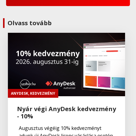
Olvass tovább
ANYDESK
,
KEDVEZMÉNY
Nyár végi AnyDesk kedvezmény
- 10%
Augusztus végéig 10% kedvezményt
adunk új AnyDesk licenc vásárlása esetén.