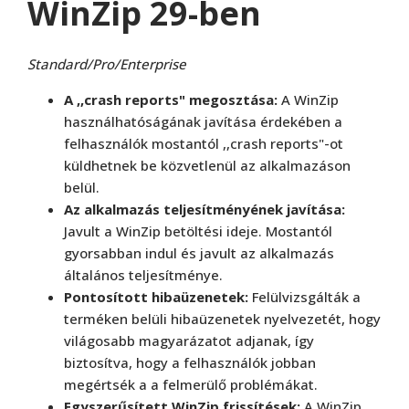
WinZip 29-ben
Standard/Pro/Enterprise
A ,,crash reports" megosztása:
A WinZip
használhatóságának javítása érdekében a
felhasználók mostantól ,,crash reports"-ot
küldhetnek be közvetlenül az alkalmazáson
belül.
Az alkalmazás teljesítményének javítása:
Javult a WinZip betöltési ideje. Mostantól
gyorsabban indul és javult az alkalmazás
általános teljesítménye.
Pontosított hibaüzenetek:
Felülvizsgálták a
terméken belüli hibaüzenetek nyelvezetét, hogy
világosabb magyarázatot adjanak, így
biztosítva, hogy a felhasználók jobban
megértsék a a felmerülő problémákat.
Egyszerűsített WinZip frissítések:
A WinZip