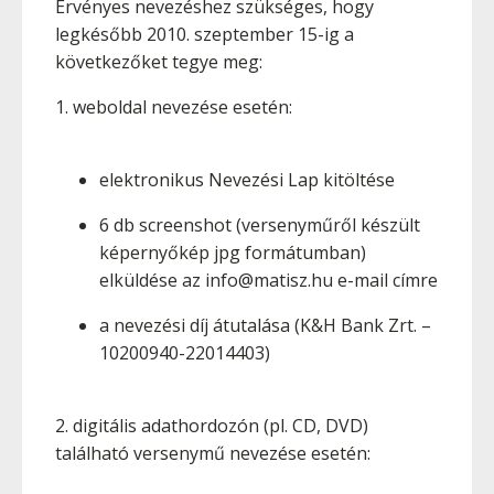
Érvényes nevezéshez szükséges, hogy
legkésőbb 2010. szeptember 15-ig a
következőket tegye meg:
1. weboldal nevezése esetén:
elektronikus Nevezési Lap kitöltése
6 db screenshot (versenyműről készült
képernyőkép jpg formátumban)
elküldése az info@matisz.hu e-mail címre
a nevezési díj átutalása (K&H Bank Zrt. –
10200940-22014403)
2. digitális adathordozón (pl. CD, DVD)
található versenymű nevezése esetén: