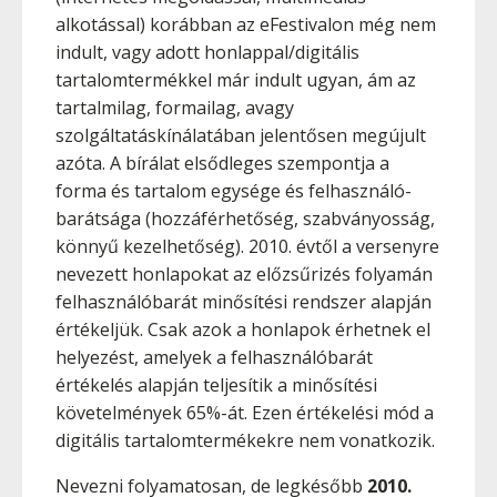
alkotással) korábban az eFestivalon még nem
indult, vagy adott honlappal/digitális
tartalomtermékkel már indult ugyan, ám az
tartalmilag, formailag, avagy
szolgáltatáskínálatában jelentősen megújult
azóta. A bírálat elsődleges szempontja a
forma és tartalom egysége és felhasználó-
barátsága (hozzáférhetőség, szabványosság,
könnyű kezelhetőség). 2010. évtől a versenyre
nevezett honlapokat az előzsűrizés folyamán
felhasználóbarát minősítési rendszer alapján
értékeljük. Csak azok a honlapok érhetnek el
helyezést, amelyek a felhasználóbarát
értékelés alapján teljesítik a minősítési
követelmények 65%-át. Ezen értékelési mód a
digitális tartalomtermékekre nem vonatkozik.
Nevezni folyamatosan, de legkésőbb
2010.