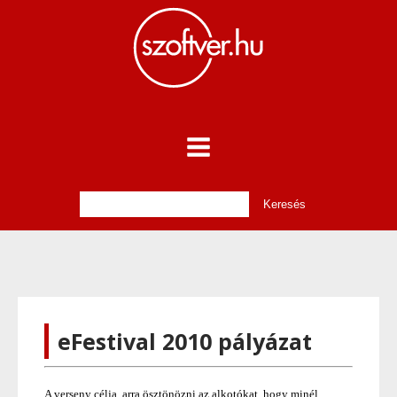
eFestival 2010 pályázat
A verseny célja, arra ösztönözni az alkotókat, hogy minél