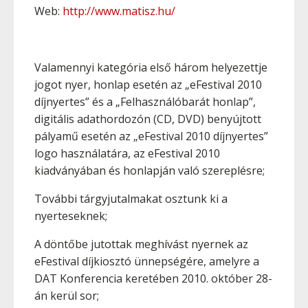
Web:
http://www.matisz.hu/
Valamennyi kategória első három helyezettje
jogot nyer, honlap esetén az „eFestival 2010
díjnyertes” és a „Felhasználóbarát honlap”,
digitális adathordozón (CD, DVD) benyújtott
pályamű esetén az „eFestival 2010 díjnyertes”
logo használatára, az eFestival 2010
kiadványában és honlapján való szereplésre;
További tárgyjutalmakat osztunk ki a
nyerteseknek;
A döntőbe jutottak meghívást nyernek az
eFestival díjkiosztó ünnepségére, amelyre a
DAT Konferencia keretében 2010. október 28-
án kerül sor;