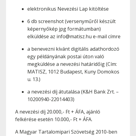
elektronikus Nevezési Lap kitöltése
6 db screenshot (versenyműről készült
képernyőkép jpg formátumban)
elküldése az info@matisz.hu e-mail címre
a benevezni kívánt digitális adathordozó
egy példányának postai úton való
megküldése a nevezési határidőig (Cím:
MATISZ, 1012 Budapest, Kuny Domokos
u. 13.)
a nevezési díj átutalása (K&H Bank Zrt. –
10200940-22014403)
A nevezési díj 20.000,- Ft + ÁFA, ajánló
felkérése esetén 10.000,- Ft + ÁFA.
A Magyar Tartalomipari Szövetség 2010-ben