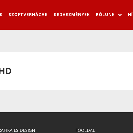
K
SZOFTVERHÁZAK
KEDVEZMÉNYEK
RÓLUNK
H
4HD
AFIKA ÉS DESIGN
FŐOLDAL