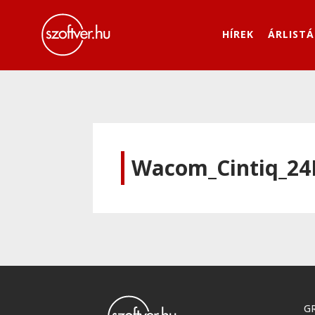
HÍREK
ÁRLISTÁ
Wacom_Cintiq_2
GR