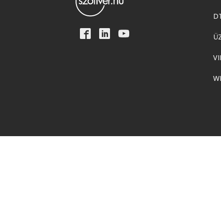
D
Ü
VI
W