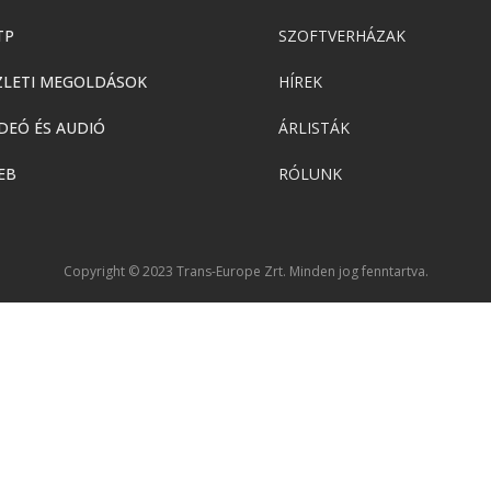
TP
SZOFTVERHÁZAK
ZLETI MEGOLDÁSOK
HÍREK
DEÓ ÉS AUDIÓ
ÁRLISTÁK
EB
RÓLUNK
Copyright © 2023 Trans-Europe Zrt. Minden jog fenntartva.