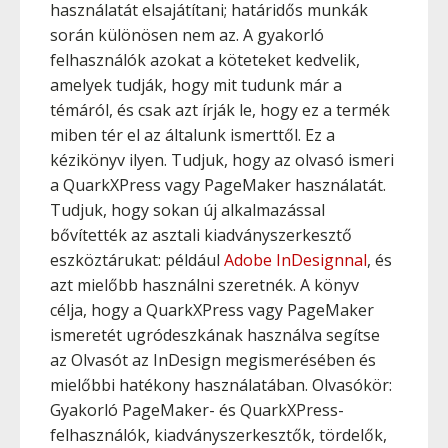
használatát elsajátítani; határidős munkák
során különösen nem az. A gyakorló
felhasználók azokat a köteteket kedvelik,
amelyek tudják, hogy mit tudunk már a
témáról, és csak azt írják le, hogy ez a termék
miben tér el az általunk ismerttől. Ez a
kézikönyv ilyen. Tudjuk, hogy az olvasó ismeri
a QuarkXPress vagy PageMaker használatát.
Tudjuk, hogy sokan új alkalmazással
bővítették az asztali kiadványszerkesztő
eszköztárukat: például
Adobe InDesignnal
, és
azt mielőbb használni szeretnék. A könyv
célja, hogy a QuarkXPress vagy PageMaker
ismeretét ugródeszkának használva segítse
az Olvasót az InDesign megismerésében és
mielőbbi hatékony használatában. Olvasókör:
Gyakorló PageMaker- és QuarkXPress-
felhasználók, kiadványszerkesztők, tördelők,